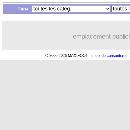
Filtrer :
12/04
L1
: Nantes 2-1 Lyon (fini)
12/04
Bayern
: Hernandez, c'est "fou" pour 
emplacement publici
12/04
CAN 2019
: la composition des poules
- © 2000-2026 MAXIFOOT -
choix de consentemen
12/04
L2
: le classement provisoire
12/04
L2
: les résultats de la soirée
12/04
Lille
: Bamba n'a pas peur du PSG
12/04
L1
: Dijon 0-0 Amiens (fini)
12/04
Lyon
: des altercations impliquant 4 j