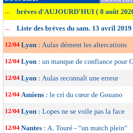
de
...
brèves d'AUJOURD'HUI ( 8 août 202
lecture
OK
...
Liste des brèves du sam. 13 avril 2019
12/04
Lyon
: Aulas dément les altercations
12/04
Lyon
: un manque de confiance pour 
12/04
Lyon
: Aulas reconnaît une erreur
12/04
Amiens
: le cri du cœur de Gouano
12/04
Lyon
: Lopes ne se voile pas la face
12/04
Nantes
: A. Touré - "un match plein"