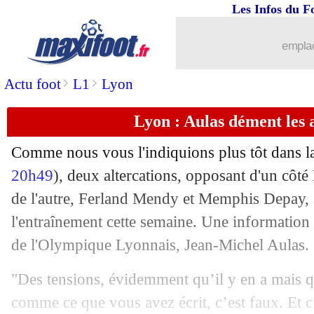
Les Infos du F
emplac
>
>
Actu foot
L1
Lyon
Lyon : Aulas dément les 
Comme nous vous l'indiquions plus tôt dans la
20h49
), deux altercations, opposant d'un côté 
de l'autre, Ferland Mendy et Memphis Depay, a
l'entraînement cette semaine. Une information 
de l'Olympique Lyonnais, Jean-Michel Aulas.
"Des tensions, évidemment qu’il y en a mais qu
comme ce que vous avez écrit, c’est faux. Et c’