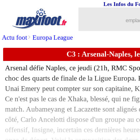
Les Infos du F
...
brèves d'AUJOURD'HUI ( 6 août 202
emplac
...
Liste des brèves du ven. 12 avril 2019
>
Actu foot
Europa League
11/04
Lyon
: Gallardo dans le viseur ?
C3 : Arsenal-Naples, l
11/04
Naples
: Ancelotti sent les Gunners pr
Arsenal défie Naples, ce jeudi (21h, RMC Spo
11/04
Juve
: un ancien partenaire de Vinicius
choc des quarts de finale de la Ligue Europa.
Unai Emery peut compter sur son capitaine, Ko
11/04
Francfort
: la belle série prend fin
Ce n'est pas le cas de Xhaka, blessé, qui ne fig
match. Aubameyang et Lacazette sont alignés d
11/04
Arsenal
: P. Cech - "ce n'est pas fini"
côté, Carlo Ancelotti dispose d'un groupe au 
offensif, Insigne, incertain ces dernières heure
11/04
PHOTO
: triple buteur, João Felix en