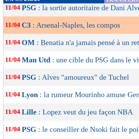
de
11/04
PSG
: la sortie autoritaire de Dani Alv
lecture
11/04
C3
: Arsenal-Naples, les compos
OK
11/04
OM
: Benatia n'a jamais pensé à un re
11/04
Man Utd
: une cible du PSG dans le v
11/04
PSG
: Alves "amoureux" de Tuchel
11/04
Lyon
: la rumeur Mourinho amuse Gen
11/04
Lille
: Lopez veut du jeu façon NBA
11/04
PSG
: le conseiller de Nsoki fait le poi