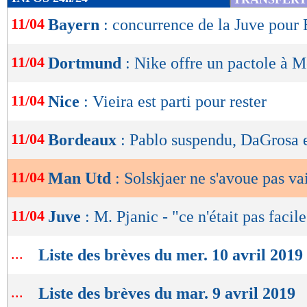
de
11/04
Bayern
: concurrence de la Juve pour
lecture
OK
11/04
Dortmund
: Nike offre un pactole à 
11/04
Nice
: Vieira est parti pour rester
11/04
Bordeaux
: Pablo suspendu, DaGrosa 
11/04
Man Utd
: Solskjaer ne s'avoue pas va
11/04
Juve
: M. Pjanic - "ce n'était pas facile
...
Liste des brèves du mer. 10 avril 2019
...
Liste des brèves du mar. 9 avril 2019