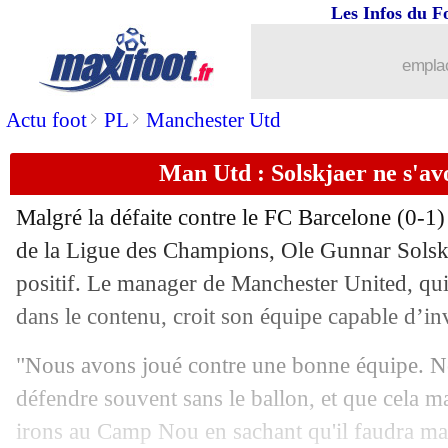
Les Infos du F
11/04
OM
: McCourt encore prêt à investir ?
emplac
11/04
PSG
: accident de la route pour Chou
>
>
Actu foot
PL
Manchester Utd
11/04
LdC
: Ronaldo, le roi de la phase final
Man Utd : Solskjaer ne s'av
11/04
PSG
: Neymar reprend l'entraînement c
Malgré la défaite contre le FC Barcelone (0-1) 
de la Ligue des Champions, Ole Gunnar Solskj
11/04
Atletico
: Diego Costa suspendu 8 mat
positif. Le manager de Manchester United, qu
11/04
dans le contenu, croit son équipe capable d’inv
VIDEO
: la virgule-petit pont de Doug
"Nous avons joué contre une bonne équipe. No
11/04
Bayern
: un problème avec la méthod
défendre souvent sans le ballon, et que cela m
11/04
Barça
: Lukaku ne peut pas comparer
irons au Camp Nou en sachant qu'il faudra ma