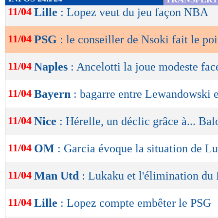
de
11/04
Lille
: Lopez veut du jeu façon NBA
lecture
11/04
PSG
: le conseiller de Nsoki fait le poi
OK
11/04
Naples
: Ancelotti la joue modeste fa
11/04
Bayern
: bagarre entre Lewandowski
11/04
Nice
: Hérelle, un déclic grâce à... Balo
11/04
OM
: Garcia évoque la situation de L
11/04
Man Utd
: Lukaku et l'élimination du
11/04
Lille
: Lopez compte embêter le PSG