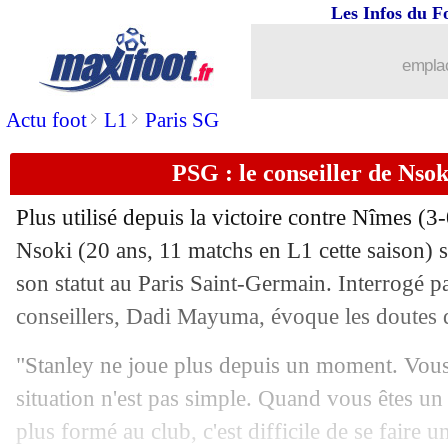
Les Infos du F
11/04
Arsenal
: P. Cech - "ce n'est pas fini"
emplac
11/04
PHOTO
: triple buteur, João Felix en
>
>
Actu foot
L1
Paris SG
11/04
C3
: tous les résultats de la soirée
PSG : le conseiller de Nsoki
11/04
C3
: Arsenal 2-0 Naples (fini)
Plus utilisé depuis la victoire contre Nîmes (3-
11/04
VIDEO
: le bel échange entre un gam
Nsoki
(20 ans, 11 matchs en L1 cette saison) s
son statut au Paris Saint-Germain. Interrogé p
11/04
Real
: Zidane de retour, Hazard est he
conseillers, Dadi Mayuma, évoque les doutes d
11/04
PSG
: Alves revient sur le match con
"Stanley ne joue plus depuis un moment. Vou
situation n'est pas simple. Quand vous êtes u
11/04
Tottenham
: ligament touché pour Ka
plus formé au club, c'est difficile de se faire un