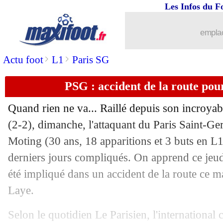
Les Infos du F
11/04
Lyon
: la rumeur Mourinho amuse Gen
emplac
11/04
Lille
: Lopez veut du jeu façon NBA
>
>
Actu foot
L1
Paris SG
11/04
PSG
: le conseiller de Nsoki fait le poi
PSG : accident de la route po
11/04
Naples
: Ancelotti la joue modeste fa
Quand rien ne va... Raillé depuis son incroyab
11/04
Bayern
: bagarre entre Lewandowski
(2-2), dimanche, l'attaquant du Paris Saint-G
Moting
(30 ans, 18 apparitions et 3 buts en L1 
11/04
Nice
: Hérelle, un déclic grâce à... Balo
derniers jours compliqués. On apprend ce jeudi
été impliqué dans un accident de la route ce 
11/04
OM
: Garcia évoque la situation de L
Laye.
11/04
Man Utd
: Lukaku et l'élimination du
Selon le quotidien Le Parisien, l'international