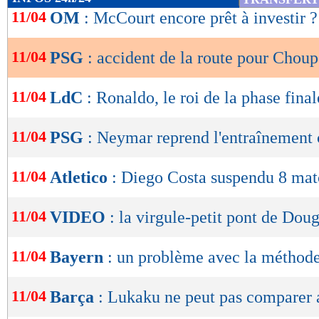
de
11/04
OM
: McCourt encore prêt à investir ?
lecture
11/04
PSG
: accident de la route pour Chou
OK
11/04
LdC
: Ronaldo, le roi de la phase final
11/04
PSG
: Neymar reprend l'entraînement c
11/04
Atletico
: Diego Costa suspendu 8 mat
11/04
VIDEO
: la virgule-petit pont de Doug
11/04
Bayern
: un problème avec la méthod
11/04
Barça
: Lukaku ne peut pas comparer