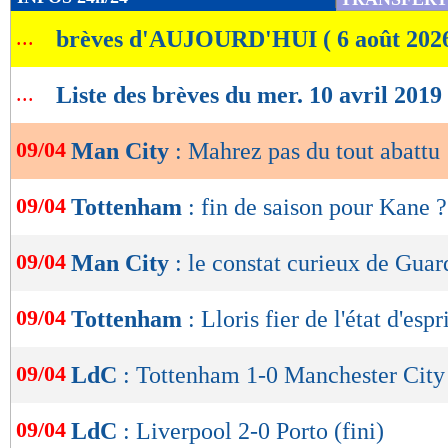
de
...
brèves d'AUJOURD'HUI ( 6 août 202
lecture
OK
...
Liste des brèves du mer. 10 avril 2019
09/04
Man City
: Mahrez pas du tout abattu
09/04
Tottenham
: fin de saison pour Kane ?
09/04
Man City
: le constat curieux de Guar
09/04
Tottenham
: Lloris fier de l'état d'espr
09/04
LdC
: Tottenham 1-0 Manchester City 
09/04
LdC
: Liverpool 2-0 Porto (fini)