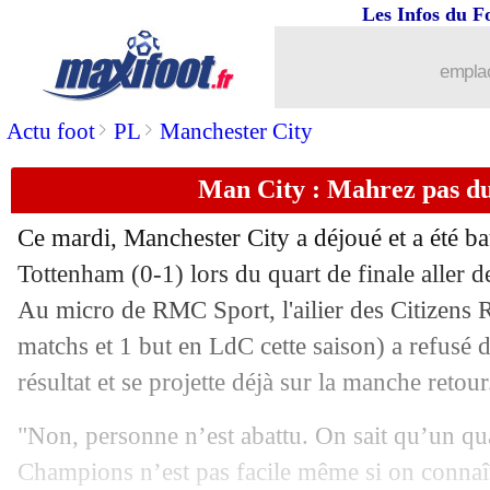
Les Infos du F
emplac
>
>
Actu foot
PL
Manchester City
Man City : Mahrez pas du
Ce mardi, Manchester City a déjoué et a été ba
Tottenham (0-1) lors du quart de finale aller 
Au micro de RMC Sport, l'ailier des Citizens
R
matchs et 1 but en LdC cette saison) a refusé de
résultat et se projette déjà sur la manche retour
"Non, personne n’est abattu. On sait qu’un qua
Champions n’est pas facile même si on connaît