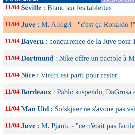
de
11/04
Séville
: Blanc sur les tablettes
lecture
11/04
Juve
: M. Allegri - "c'est ça Ronaldo !
OK
11/04
Bayern
: concurrence de la Juve pour
11/04
Dortmund
: Nike offre un pactole à 
11/04
Nice
: Vieira est parti pour rester
11/04
Bordeaux
: Pablo suspendu, DaGrosa 
11/04
Man Utd
: Solskjaer ne s'avoue pas va
11/04
Juve
: M. Pjanic - "ce n'était pas facile