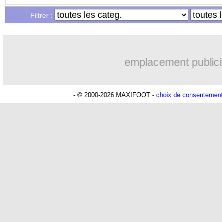
...
Liste des brèves du mer. 10 avril 2019
Filtrer :
...
Liste des brèves du mar. 9 avril 2019
emplacement publici
- © 2000-2026 MAXIFOOT -
choix de consentemen