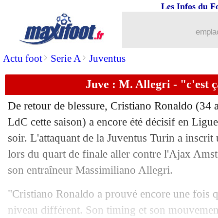
Les Infos du F
11/04
Zurich
: Malouda apprend son départ s
emplac
11/04
Francfort
: Jovic pourrait finalement 
>
>
Actu foot
Serie A
Juventus
11/04
OM
: McCourt encore prêt à investir ?
Juve : M. Allegri - "c'est 
11/04
PSG
: accident de la route pour Chou
De retour de blessure,
Cristiano Ronaldo
(34 a
11/04
LdC
: Ronaldo, le roi de la phase final
LdC cette saison) a encore été décisif en Lig
soir. L'attaquant de la Juventus Turin a inscrit
11/04
PSG
: Neymar reprend l'entraînement c
lors du quart de finale aller contre l'Ajax Ams
son entraîneur Massimiliano Allegri.
11/04
Atletico
: Diego Costa suspendu 8 mat
"Cristiano Ronaldo a prouvé encore une fois qu
11/04
VIDEO
: la virgule-petit pont de Doug
niveau différent. Son timing et son mouvement 