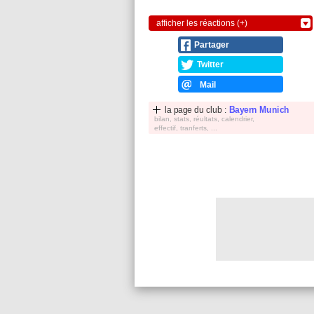
afficher les réactions (+)
Partager
Twitter
Mail
la page du club :
Bayern Munich
bilan, stats, réultats, calendrier,
effectif, tranferts, ...