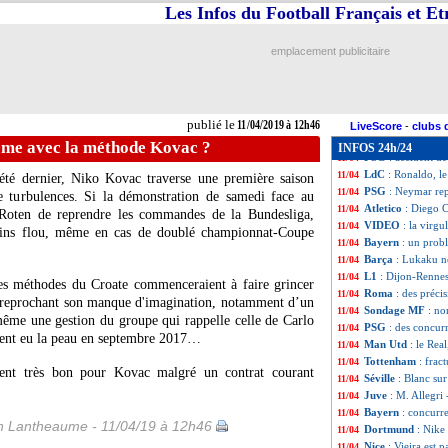
Lille
: Lopez com
11/04
Les Infos du Football Français et E
Chelsea
: Sarri c
11/04
Bayern
: les adi
11/04
emplacement publicitaire
Man Utd
: Mata f
11/04
OM
: Garcia et le
11/04
Barça
: imiter le
11/04
Zurich
: Malouda 
11/04
publié le
11/04/2019 à 12h46
Francfort
: Jovic
11/04
LiveScore
-
clubs 
OM
: McCourt enc
11/04
ème avec la méthode Kovac ?
INFOS 24h/24
PSG
: accident d
11/04
LdC
: Ronaldo, le
11/04
é dernier, Niko Kovac traverse une première saison
PSG
: Neymar rep
11/04
e turbulences. Si la démonstration de samedi face au
Atletico
: Diego 
11/04
Roten de reprendre les commandes de la Bundesliga,
VIDEO
: la virgu
11/04
moins flou, même en cas de doublé championnat-Coupe
Bayern
: un prob
11/04
Barça
: Lukaku n
11/04
L1
: Dijon-Renne
11/04
es méthodes du Croate commenceraient à faire grincer
Roma
: des précis
11/04
ui reprochant son manque d'imagination, notamment d’un
Sondage MF
: no
11/04
ême une gestion du groupe qui rappelle celle de Carlo
PSG
: des concur
11/04
vaient eu la peau en septembre 2017…
Man Utd
: le Rea
11/04
Tottenham
: frac
11/04
ment très bon pour Kovac malgré un contrat courant
Séville
: Blanc sur 
11/04
Juve
: M. Allegri 
11/04
Bayern
: concurr
11/04
 Lantheaume - 11/04/19 à 12h46
Dortmund
: Nike
11/04
Nice
: Vieira est p
11/04