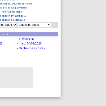
 suspendu, DaGrosa en colère
aer ne s'avoue pas vaincu
 "ce n'était pas facile"
es du mer. 10 avril 2019
es du mar. 9 avril 2019
REVES
.
brèves d'hier
.
26
mardi 04/08/2026
.
Recherche archives