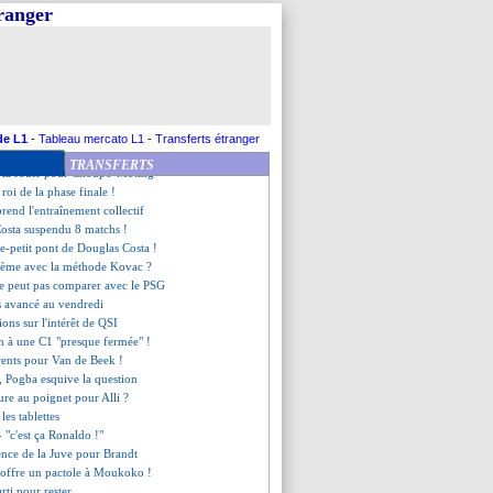
pte embêter le PSG
tranger
ash sur Drinkwater
eux de Robben gâchés ?
ait monter les enchères...
s "bêtises" de Thauvin
 PSG, la crainte de Valverde
apprend son départ sur Twitter
 pourrait finalement rester
de L1
-
Tableau mercato L1
-
Transferts étranger
ore prêt à investir ?
TRANSFERTS
e la route pour Choupo-Moting
 roi de la phase finale !
rend l'entraînement collectif
Costa suspendu 8 matchs !
le-petit pont de Douglas Costa !
lème avec la méthode Kovac ?
e peut pas comparer avec le PSG
s avancé au vendredi
ions sur l'intérêt de QSI
n à une C1 "presque fermée" !
rents pour Van de Beek !
l, Pogba esquive la question
ture au poignet pour Alli ?
les tablettes
- "c'est ça Ronaldo !"
ence de la Juve pour Brandt
 offre un pactole à Moukoko !
arti pour rester