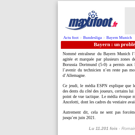
Actu foot
Bundesliga
Bayern Munich
>
>
Bayern : un probl
Nommé entraîneur du Bayern Munich l’ét
agitée et marquée par plusieurs zones d
Borussia Dortmund (5-0) a permis aux 
l’avenir du technicien n’en reste pas 
d’Allemagne.
Ce jeudi, le média ESPN explique que l
des dents du côté des joueurs, certains l
point de vue tactique. Le média évoque m
Ancelotti, dont les cadres du vestiaire a
Autrement dit, cela ne sent pas forcé
jusqu’en juin 2021.
Lu 11.201 fois
- Romain