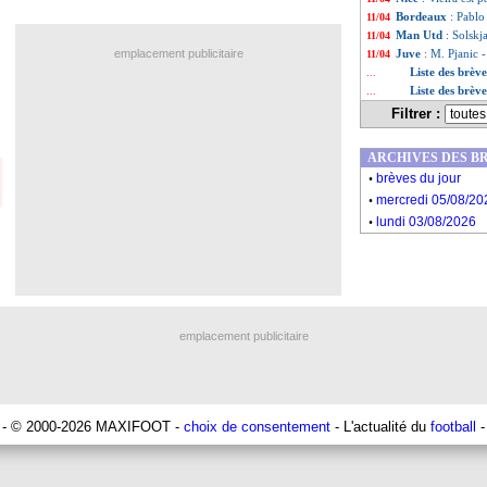
Bordeaux
: Pablo
11/04
Man Utd
: Solskj
11/04
emplacement publicitaire
Juve
: M. Pjanic -
11/04
Liste des brèv
...
Liste des brèv
...
Filtrer :
ARCHIVES DES B
.
brèves du jour
.
mercredi 05/08/20
.
lundi 03/08/2026
emplacement publicitaire
- © 2000-2026 MAXIFOOT -
choix de consentement
- L'actualité du
football
-