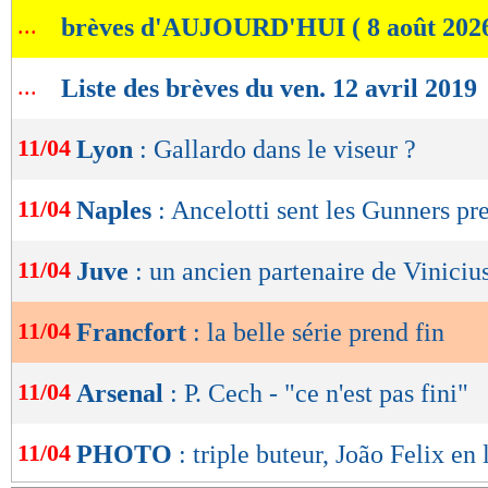
de
...
brèves d'AUJOURD'HUI ( 8 août 202
lecture
OK
...
Liste des brèves du ven. 12 avril 2019
11/04
Lyon
: Gallardo dans le viseur ?
11/04
Naples
: Ancelotti sent les Gunners pr
11/04
Juve
: un ancien partenaire de Vinicius
11/04
Francfort
: la belle série prend fin
11/04
Arsenal
: P. Cech - "ce n'est pas fini"
11/04
PHOTO
: triple buteur, João Felix en