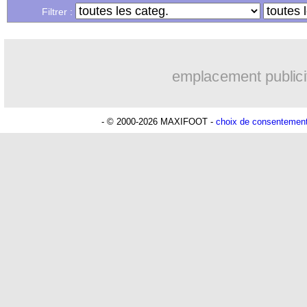
Filtrer :
11/04
C3
: tous les résultats de la soirée
11/04
C3
: Arsenal 2-0 Naples (fini)
emplacement publici
11/04
VIDEO
: le bel échange entre un gam
- © 2000-2026 MAXIFOOT -
choix de consentemen
11/04
Real
: Zidane de retour, Hazard est he
11/04
PSG
: Alves revient sur le match con
11/04
Tottenham
: ligament touché pour Ka
11/04
Dortmund
: une approche pour Roussi
11/04
Chelsea
: Fabregas ne pouvait pas rest