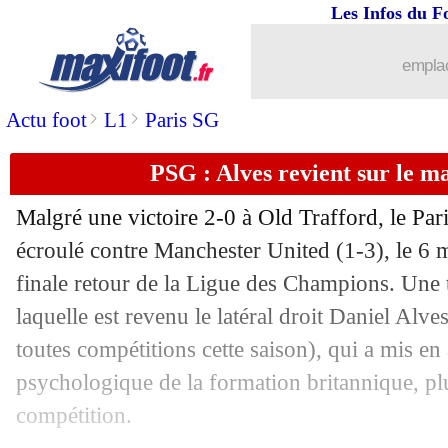
Les Infos du F
emplac
>
>
Actu foot
L1
Paris SG
PSG : Alves revient sur le 
Malgré une victoire 2-0 à Old Trafford, le Par
écroulé contre Manchester United (1-3), le 6 m
finale retour de la Ligue des Champions. Une t
...
brèves d'AUJOURD'HUI ( 8 août 202
laquelle est revenu le latéral droit Daniel
Alve
toutes compétitions cette saison), qui a mis en
...
Liste des brèves du ven. 12 avril 2019
psychologique de la formation britannique, pl
compétition.
11/04
Lyon
: Gallardo dans le viseur ?