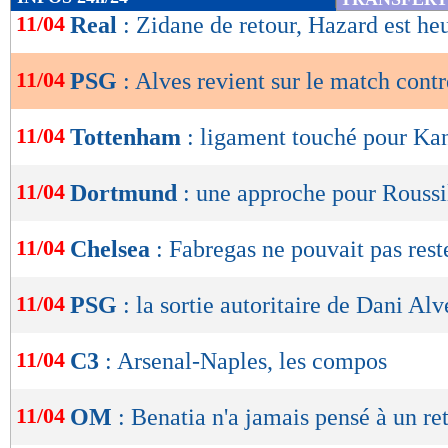
de
11/04
Real
: Zidane de retour, Hazard est he
lecture
11/04
PSG
: Alves revient sur le match con
OK
11/04
Tottenham
: ligament touché pour Ka
11/04
Dortmund
: une approche pour Roussi
11/04
Chelsea
: Fabregas ne pouvait pas rest
11/04
PSG
: la sortie autoritaire de Dani Alv
11/04
C3
: Arsenal-Naples, les compos
11/04
OM
: Benatia n'a jamais pensé à un re