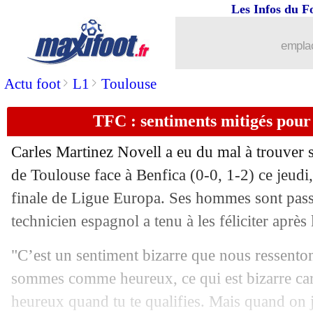
Les Infos du F
emplac
...
brèves d'AUJOURD'HUI ( 6 août 202
>
>
Actu foot
L1
Toulouse
...
Liste des brèves du ven. 23 février 20
TFC : sentiments mitigés pour
22/02
C3
: les adversaires potentiels de l'OM
Carles Martinez Novell a eu du mal à trouver s
22/02
C4
: les adversaires potentiels de Lille
de Toulouse face à Benfica (0-0, 1-2) ce jeudi
finale de Ligue Europa. Ses hommes sont passés
22/02
Séville
: Ramos ne célébrera pas face 
technicien espagnol a tenu à les féliciter après 
22/02
OM
: Aubameyang salue le soutien du
"C’est un sentiment bizarre que nous ressento
sommes comme heureux, ce qui est bizarre ca
22/02
Udinese
: Deulofeu n'est pas sûr de re
heureux quand tu te qualifies. Mais quand on