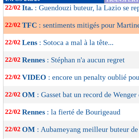
de
22/02
Ita.
: Guendouzi buteur, la Lazio se re
lecture
22/02
TFC
: sentiments mitigés pour Martin
OK
22/02
Lens
: Sotoca a mal à la tête...
22/02
Rennes
: Stéphan n'a aucun regret
22/02
VIDEO
: encore un penalty oublié po
22/02
OM
: Gasset bat un record de Wenger
22/02
Rennes
: la fierté de Bourigeaud
22/02
OM
: Aubameyang meilleur buteur de