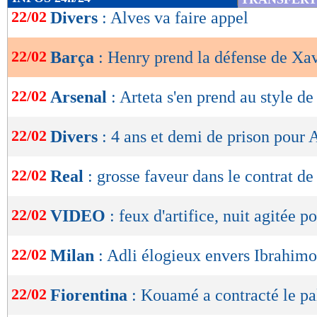
de
22/02
Divers
: Alves va faire appel
lecture
22/02
Barça
: Henry prend la défense de Xa
OK
22/02
Arsenal
: Arteta s'en prend au style de
22/02
Divers
: 4 ans et demi de prison pour 
22/02
Real
: grosse faveur dans le contrat 
22/02
VIDEO
: feux d'artifice, nuit agitée p
22/02
Milan
: Adli élogieux envers Ibrahim
22/02
Fiorentina
: Kouamé a contracté le p