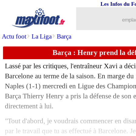
Les Infos du F
22/02
Celtic
: Hart va prendre sa retraite (off
emplac
22/02
Real
: Helguera valide Tchouaméni en
>
>
Actu foot
La Liga
Barça
22/02
Barça
: Messi encore payé par les Bl
Barça : Henry prend la dé
22/02
Divers
: Neymar a aidé Alves pour son
Lassé par les critiques, l'entraîneur Xavi a déc
22/02
OM
: Roche croit à la méthode Gasset
Barcelone au terme de la saison. En marge du 
Naples (1-1) mercredi en Ligue des Champions
22/02
Allemagne
: Kroos sort de sa retraite !
Barça Thierry Henry a pris la défense de son e
directement à lui.
22/02
Porto
: Conceição recadre Arteta !
"Tout d'abord, je voudrais commencer en disan
22/02
Leverkusen
: Liverpool a aussi conta
par le travail que tu as effectué à Barcelone. 