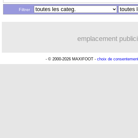
...
Liste des brèves du mer. 21 février 20
Filtrer :
...
Liste des brèves du mar. 20 février 20
emplacement publici
- © 2000-2026 MAXIFOOT -
choix de consentemen