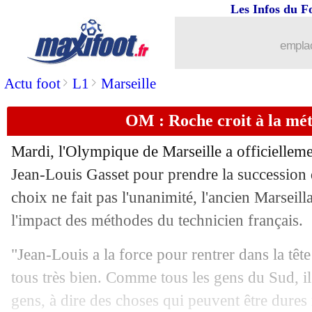
Les Infos du F
22/02
C3
: Rennes-AC Milan, les compos
emplac
22/02
Lorient
: Ponceau intéresse Villarreal
>
>
Actu foot
L1
Marseille
22/02
OM
: le communiqué au vitriol des S
OM : Roche croit à la mé
22/02
C3
: Toulouse-Benfica, les compos
Mardi, l'Olympique de Marseille a officiellem
22/02
Man City
: Bobb bientôt verrouillé ?
Jean-Louis Gasset pour prendre la succession
choix ne fait pas l'unanimité, l'ancien Marseill
22/02
Clermont
: l'adjoint de Beye futur ent
l'impact des méthodes du technicien français.
22/02
C3
: hommage à Jorge sur les pelouses
"Jean-Louis a la force pour rentrer dans la tête
tous très bien. Comme tous les gens du Sud, il 
22/02
PSG
: le monde du foot s'émeut pour 
gens, à dire des choses qui peuvent être dures 