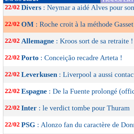
de
22/02
Divers
: Neymar a aidé Alves pour son
lecture
22/02
OM
: Roche croit à la méthode Gasset
OK
22/02
Allemagne
: Kroos sort de sa retraite !
22/02
Porto
: Conceição recadre Arteta !
22/02
Leverkusen
: Liverpool a aussi conta
22/02
Espagne
: De la Fuente prolongé (offic
22/02
Inter
: le verdict tombe pour Thuram
22/02
PSG
: Alonzo fan du caractère de D