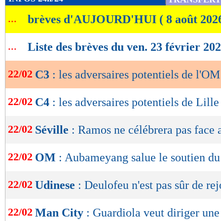
de
...
brèves d'AUJOURD'HUI ( 8 août 202
lecture
OK
...
Liste des brèves du ven. 23 février 20
22/02
C3
: les adversaires potentiels de l'OM
22/02
C4
: les adversaires potentiels de Lille
22/02
Séville
: Ramos ne célébrera pas face 
22/02
OM
: Aubameyang salue le soutien du
22/02
Udinese
: Deulofeu n'est pas sûr de re
22/02
Man City
: Guardiola veut diriger une