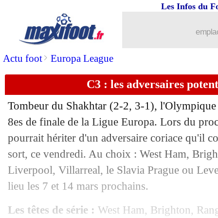
Les Infos du F
emplac
>
Actu foot
Europa League
C3 : les adversaires poten
Tombeur du Shakhtar (2-2, 3-1), l'Olympique d
8es de finale de la Ligue Europa. Lors du proc
pourrait hériter d'un adversaire coriace qu'il c
sort, ce vendredi. Au choix : West Ham, Bright
Liverpool, Villarreal, le Slavia Prague ou Le
lieu les 7 et 14 mars prochains.
Les têtes de série :
West Ham, Brighton, Range