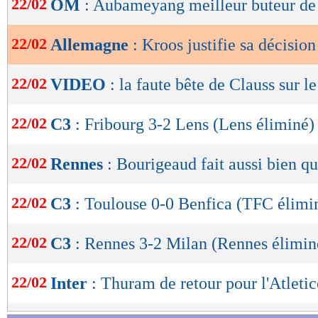
22/02
OM
: Aubameyang meilleur buteur de
de
lecture
22/02
Allemagne
: Kroos justifie sa décision
OK
22/02
VIDEO
: la faute bête de Clauss sur l
22/02
C3
: Fribourg 3-2 Lens (Lens éliminé)
22/02
Rennes
: Bourigeaud fait aussi bien q
22/02
C3
: Toulouse 0-0 Benfica (TFC élimi
22/02
C3
: Rennes 3-2 Milan (Rennes élimin
22/02
Inter
: Thuram de retour pour l'Atletic