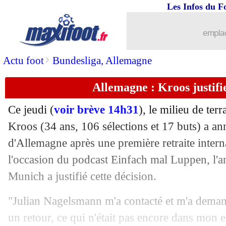
22/02
Udinese
: Deulofeu n'est pas sûr de re
Les Infos du F
22/02
Man City
: Guardiola veut diriger une
emplac
22/02
Rennes
: Maurice appelle à l'humilité
>
Actu foot
Bundesliga, Allemagne
Allemagne : Kroos justifie
22/02
OM
: Kondogbia espère un tournant
Ce jeudi (
voir brève 14h31
), le milieu de te
22/02
Bayern
: Tuchel, Matthäus pas malhe
Kroos (34 ans, 106 sélections et 17 buts) a a
d'Allemagne après une première retraite interna
22/02
C3
: les résultats de la soirée
l'occasion du podcast Einfach mal Luppen, l'
22/02
C4
: les résultats de la soirée
Munich a justifié cette décision.
"Julian Nagelsmann m'a contacté et m'a deman
22/02
C3
: Marseille 3-1 Shakhtar (OM quali
un retour, ce qui n'était pas encore dans mon