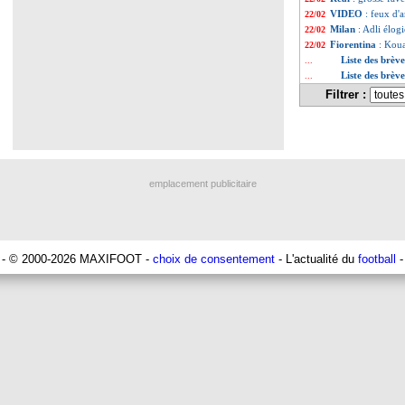
VIDEO
: feux d'a
22/02
Milan
: Adli élo
22/02
Fiorentina
: Koua
22/02
Liste des brèv
...
Liste des brèv
...
Filtrer :
emplacement publicitaire
- © 2000-2026 MAXIFOOT -
choix de consentement
- L'actualité du
football
-