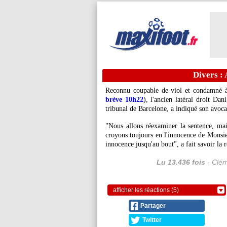
Divers : 
Reconnu coupable de viol et condamné à
brève 10h22
), l'ancien latéral droit Dan
tribunal de Barcelone, a indiqué son avoca
"Nous allons réexaminer la sentence, mai
croyons toujours en l'innocence de Monsie
innocence jusqu'au bout", a fait savoir la 
Lu 13.436 fois
- Clém
afficher les réactions (5)
Partager
Twitter