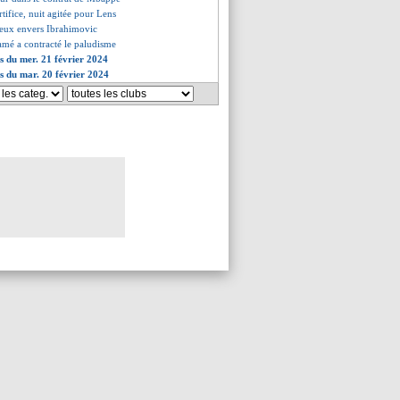
rtifice, nuit agitée pour Lens
gieux envers Ibrahimovic
mé a contracté le paludisme
es du mer. 21 février 2024
es du mar. 20 février 2024