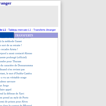
u foot s'émeut pour Jorge
tranger
 Deco comprend sa colère
 se voit au top
n avance pour un retour
 - "si Textor m'invite..."
nso très évasif sur son futur
endre sa retraite (officiel)
valide Tchouaméni en défense
de L1
-
Tableau mercato L1
-
Transferts étranger
core payé par les Blaugrana
TRANSFERTS
 aidé Alves pour son procès
 à la méthode Gasset
s sort de sa retraite !
 recadre Arteta !
erpool a aussi contacté Alonso
Fuente prolongé (officiel)
t tombe pour Thuram
n du caractère de Donnarumma
dinand n'en revient pas
tant, le mot d'Oudéa-Castéra
 a vu un véritable orage
Galeno savoure
tur Jorge
faire appel
end la défense de Xavi
s'en prend au style de Porto
 demi de prison pour Alves
eur dans le contrat de Mbappé