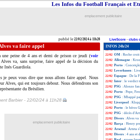
PSG
: le monde d
22/02
Les Infos du Football Français et E
Barça
: De Jong,
22/02
Inter
: Calhanoglu
22/02
emplacement publicitaire
PSG
: Skriniar e
22/02
Lyon
: J.-M. Aulas
22/02
Leverkusen
: Alo
22/02
Celtic
: Hart va pr
22/02
publié le
22/02/2024 à 11h28
Real
: Helguera 
22/02
LiveScore
-
clubs 
Barça
: Messi en
22/02
Alves va faire appel
INFOS 24h/24
Divers
: Neymar a
22/02
OM
: Roche croit
22/02
 une peine de 4 ans et demi de prison ce jeudi (
voir
Allemagne
: Kroo
22/02
i Alves va, sans surprise, faire appel de la décision du
Porto
: Conceição
22/02
te Inés Guardiola.
Leverkusen
: Liv
22/02
Espagne
: De la 
22/02
s je peux vous dire que nous allons faire appel. Nous
Inter
: le verdic
22/02
ur Alves, qui est toujours debout. Nous défendrons son
PSG
: Alonzo fa
22/02
représentante du Brésilien.
Porto
: Pepe, Fer
22/02
PSG
: Mbappé par
22/02
ent Barbier - 22/02/24 à 11h28
Liverpool
: Klopp
22/02
Porto
: le héros 
22/02
PSG
: décès d'Ar
22/02
Divers
: Alves va 
22/02
emplacement publicitaire
Barça
: Henry pr
22/02
Arsenal
: Arteta 
22/02
Divers
: 4 ans et
22/02
Real
: grosse fav
22/02