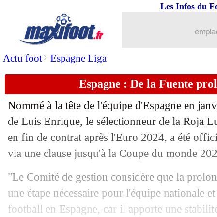
22/02
Man City
: Bobb bientôt verrouillé ?
Les Infos du F
22/02
Clermont
: l'adjoint de Beye futur ent
emplac
22/02
C3
: hommage à Jorge sur les pelouses
>
Actu foot
Espagne Liga
Espagne : De la Fuente prolo
22/02
PSG
: le monde du foot s'émeut pour 
Nommé à la tête de l'équipe d'Espagne en jan
22/02
Barça
: De Jong, Deco comprend sa co
de Luis Enrique, le sélectionneur de la Roja Lu
en fin de contrat après l'Euro 2024, a été offi
22/02
Inter
: Calhanoglu se voit au top
via une clause jusqu'à la Coupe du monde 202
22/02
PSG
: Skriniar en avance pour un reto
"Le Comité de gestion considère que la prolon
une étape nécessaire pour l'équipe nationale et 
22/02
Lyon
: J.-M. Aulas - "si Textor m'invite
football en Espagne, car il apporte une stabilit