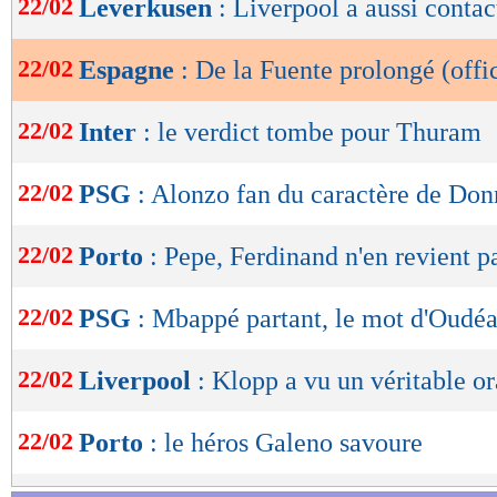
22/02
Leverkusen
: Liverpool a aussi conta
de
lecture
22/02
Espagne
: De la Fuente prolongé (offic
OK
22/02
Inter
: le verdict tombe pour Thuram
22/02
PSG
: Alonzo fan du caractère de D
22/02
Porto
: Pepe, Ferdinand n'en revient p
22/02
PSG
: Mbappé partant, le mot d'Oudé
22/02
Liverpool
: Klopp a vu un véritable o
22/02
Porto
: le héros Galeno savoure