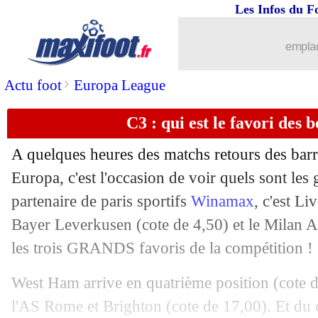
Les Infos du F
22/02
Rennes
: Stéphan n'a aucun regret
emplac
22/02
VIDEO
: encore un penalty oublié po
>
Actu foot
Europa League
22/02
OM
: Gasset bat un record de Wenger
C3 : qui est le favori des
22/02
Rennes
: la fierté de Bourigeaud
A quelques heures des matchs retours des barr
22/02
OM
: Aubameyang meilleur buteur de
Europa, c'est l'occasion de voir quels sont les
partenaire de paris sportifs
Winamax
, c'est Li
22/02
Allemagne
: Kroos justifie sa décision
Bayer Leverkusen (cote de 4,50) et le Milan A
les trois GRANDS favoris de la compétition !
22/02
VIDEO
: la faute bête de Clauss sur l
West Ham arrive en quatrième position (cote d
22/02
C3
: Fribourg 3-2 Lens (Lens éliminé)
l'AS Rome et Brighton (cote de 17,00). Et du c