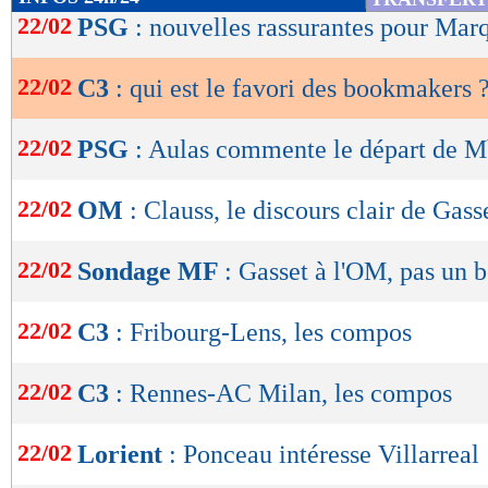
de
22/02
PSG
: nouvelles rassurantes pour Mar
immédiatement, sur lesquels vous pouvez com
lecture
risque.
22/02
C3
: qui est le favori des bookmakers 
OK
Faites donc le bon choix et vibrez durant les m
22/02
PSG
: Aulas commente le départ de 
>> Je m'inscris sur Winamax et je tente un p
22/02
de 100€ de Freebet
OM
: Clauss, le discours clair de Gass
>> Après l'inscription, j'accède à toutes les
22/02
Sondage MF
: Gasset à l'OM, pas un 
Lu 13.213 fois
- Maxifoot - 2
22/02
C3
: Fribourg-Lens, les compos
22/02
C3
: Rennes-AC Milan, les compos
22/02
Lorient
: Ponceau intéresse Villarreal