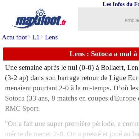
Les Infos du F
...
brèves d'AUJOURD'HUI ( 6 août 202
emplac
...
Liste des brèves du ven. 23 février 20
>
>
Actu foot
L1
Lens
22/02
C3
: les adversaires potentiels de l'OM
Lens : Sotoca a mal à l
22/02
C4
: les adversaires potentiels de Lille
Une semaine après le nul (0-0) à Bollaert, Lens
22/02
Séville
: Ramos ne célébrera pas face 
(3-2 ap) dans son barrage retour de Ligue Eu
menaient pourtant 2-0 à la mi-temps. D’où les 
22/02
OM
: Aubameyang salue le soutien du
Sotoca
(33 ans, 8 matchs en coupes d'Europe c
RMC Sport.
22/02
Udinese
: Deulofeu n'est pas sûr de re
"On a fait une super première période, a comm
22/02
Man City
: Guardiola veut diriger une
mérite de mener 2-0. On a pressé et joué au bal