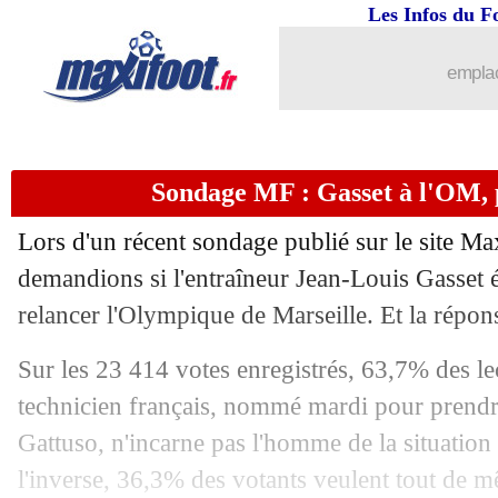
Les Infos du F
22/02
Rennes
: la fierté de Bourigeaud
emplac
22/02
OM
: Aubameyang meilleur buteur de
22/02
Allemagne
: Kroos justifie sa décision
Sondage MF : Gasset à l'OM, 
22/02
VIDEO
: la faute bête de Clauss sur l
Lors d'un récent sondage publié sur le site Ma
22/02
C3
: Fribourg 3-2 Lens (Lens éliminé)
demandions si l'entraîneur Jean-Louis Gasset 
relancer l'Olympique de Marseille. Et la répon
22/02
Rennes
: Bourigeaud fait aussi bien q
Sur les 23 414 votes enregistrés, 63,7% des le
22/02
C3
: Toulouse 0-0 Benfica (TFC élimi
technicien français, nommé mardi pour prendr
Gattuso, n'incarne pas l'homme de la situation
22/02
C3
: Rennes 3-2 Milan (Rennes élimin
l'inverse, 36,3% des votants veulent tout de mê