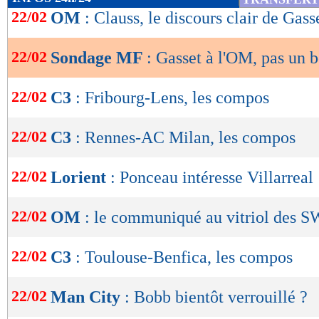
de
22/02
OM
: Clauss, le discours clair de Gass
lecture
22/02
Sondage MF
: Gasset à l'OM, pas un 
OK
22/02
C3
: Fribourg-Lens, les compos
22/02
C3
: Rennes-AC Milan, les compos
22/02
Lorient
: Ponceau intéresse Villarreal
22/02
OM
: le communiqué au vitriol des S
22/02
C3
: Toulouse-Benfica, les compos
22/02
Man City
: Bobb bientôt verrouillé ?