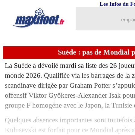
Les Infos du F
13/05
Séville
: Sergio Ramos proche d'un rac
emplac
13/05
Nice
: direction Nantes pour Dupé ?
13/05
PSG
: la rumeur Valverde démentie
Suède : pas de Mondial 
13/05
Real
: Vinicius futur capitaine ?
La Suède a dévoilé mardi sa liste des 26 joue
13/05
OM
: Beye proposé à Monaco ?
monde 2026. Qualifiée via les barrages de la z
scandinave dirigée par Graham Potter s’appu
13/05
Real
: Arbeloa presse Mbappé
offensif Viktor Gyökeres-Alexander Isak pour 
groupe F homogène avec le Japon, la Tunisie e
13/05
PFC
: Julien Lopez va partir
Quelques absences importantes sont toutefois à
13/05
Curaçao
: Advocaat revient pour le M
Kulusevski est forfait pour ce Mondial après 