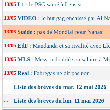
13/05
L1
: le PSG sacré à Lens si...
de
lecture
13/05
VIDEO
: le but gag encaissé par Al N
OK
13/05
Suède
: pas de Mondial pour Nanasi
13/05
EdF
: Mandanda et sa rivalité avec Llo
13/05
MLS
: Messi a doublé son salaire à M
13/05
Real
: Fabregas ne dit pas non
...
Liste des brèves du mar. 12 mai 2026
...
Liste des brèves du lun. 11 mai 2026