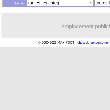
Filtrer :
emplacement publici
Lu 9.081 fois
- Youcef Touaitia 
- © 2000-2026 MAXIFOOT -
choix de consentemen