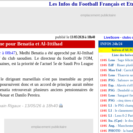
Les Infos du Football Français et E
emplacement publicitaire
publié le
13/05/2026 à 18h40
LiveScore
-
clubs 
e pour Benatia et Al-Ittihad
INFOS 24h/24
brèves d'AUJ
...
er à 08h47
), Medhi Benatia a été approché par Al-Ittihad
Liste des brèv
...
f du club saoudien. Le directeur du football de l'OM,
Lens
: Sage félici
13/05
maines, est la priorité de l'actuel 5e de Saudi Pro League
EdF
: Risser plut
13/05
Man Utd
: Carric
13/05
Lens
: Thauvin s
13/05
e dirigeant marseillais n'est pas insensible au projet
PSG
: Safonov re
13/05
e poursuivent donc et un accord de principe aurait même
Esp.
: Alavés s'of
13/05
atia retrouverait plusieurs anciens pensionnaires de
PSG
: Dembélé ca
13/05
ouar et Danilo Pereira.
Lens
: Sangaré fie
13/05
PSG
: cinq titres
13/05
ain Rigaux - 13/05/26 à 18h40
L1
: le PSG champ
13/05
L1
: le classemen
13/05
L1
: Lens 0-2 Pari
13/05
Ita. (Cpe)
: le do
13/05
Ang.
: Manchester
13/05
emplacement publicitaire
PHOTO
: la ban
13/05