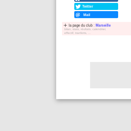
Twitter
Mail
la page du club :
Marseille
bilan, stats, réultats, calendrier,
effectif, tranferts, ...