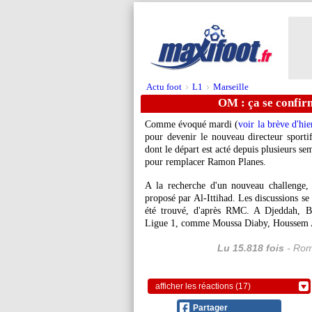
Actu foot
L1
Marseille
>
>
OM : ça se confirm
Comme évoqué mardi (
voir la brève d'hi
pour devenir le nouveau directeur sporti
dont le départ est acté depuis plusieurs se
pour remplacer Ramon Planes.
A la recherche d'un nouveau challenge, l
proposé par Al-Ittihad. Les discussions s
été trouvé, d'après RMC. A Djeddah, Ben
Ligue 1, comme Moussa Diaby, Houssem A
Lu 15.818 fois
- Rom
afficher les réactions (17)
Partager