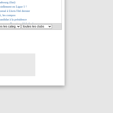
asbourg (fini)
ciellement en Ligue 1 !
pensé à Lloris l'été dernier
G, les compos
candidat à la présidence
rme pour Benatia et Al-Ittihad
 plus pour Arcus (officiel)
ourg, les compos
 après l'échec Lorenzi
ro en contact avec Benfica
ue l'impact de Greenwood
 s'éloigne du Real
u Real dans le viseur
vec Monaco pour Bobcek ?
ve de Lewandowski
 United surveille Valverde
amos proche d'un rachat
Nantes pour Dupé ?
Valverde démentie
tur capitaine ?
sé à Monaco ?
resse Mbappé
z va partir
aat revient pour le Mondial
nfirme pour Still !
us pression face à l'UEFA !