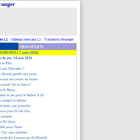
tranger
de L1
-
Tableau mercato L1
-
Transferts étranger
TRANSFERTS
OURD'HUI ( 7 août 2026)
es du jeu. 14 mai 2026
te le PSG
ôt que Chevalier ?
k devrait garder son poste
avoure son retour en forme
connaît "de la chance"
fre le Barça
lme le jeu pour le Ballon d’Or
r malgré la défaite
 de suite, une première
ion pour la 14e fois
t complet
s SG (fini)
ublé pour l'Inter
 City sans trembler
derole des Lensois sur Al-Khelaïfi