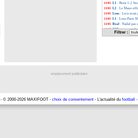
L1
: Brest 1-2 Str
13/05
L2
: Le Mans offi
13/05
Lens
: Leca avait 
13/05
L1
: Lens-Paris S
13/05
Real
: Nadal pas 
13/05
OM
: ça se confi
13/05
Filtrer :
Angers
: un an de
13/05
L1
: Brest-Strasb
13/05
Nice
: deux pistes
13/05
Bayern
: Guerrei
13/05
OM
: Waddle sal
13/05
Man City
: Rodri
13/05
PSG
: un jeune d
13/05
Lyon
: un duel a
13/05
emplacement publicitaire
Barça
: Porto rê
13/05
Real
: Manchester
13/05
Séville
: Sergio R
13/05
Nice
: direction 
13/05
PSG
: la rumeur 
13/05
- © 2000-2026 MAXIFOOT -
choix de consentement
- L'actualité du
football
-
Real
: Vinicius fu
13/05
OM
: Beye propo
13/05
Real
: Arbeloa p
13/05
PFC
: Julien Lope
13/05
Curaçao
: Advoc
13/05
Lorient
: ça se co
13/05
Lyon
: le club so
13/05