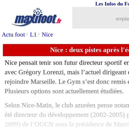
Les Infos du F
13/05
PSG
: Dembélé calme le jeu pour le B
emplac
13/05
Lens
: Sangaré fier malgré la défaite
>
>
Actu foot
L1
Nice
13/05
PSG
: cinq titres de suite, une premièr
Nice : deux pistes après l'
13/05
L1
: le PSG champion pour la 14e fois
Nice pensait tenir son futur directeur sportif 
13/05
L1
: le classement complet
avec Grégory Lorenzi, mais l’actuel dirigeant 
rejoindre Marseille. Le Gym s’est donc remis e
13/05
L1
: Lens 0-2 Paris SG (fini)
Plusieurs options sont actuellement étudiées.
13/05
Ita. (Cpe)
: le doublé pour l'Inter
Selon Nice-Matin, le club azuréen pense nota
été directeur du développement (2002-2005) pu
13/05
Ang.
: Manchester City sans trembler
2009) de l’OGCN sous la présidence de Mauric