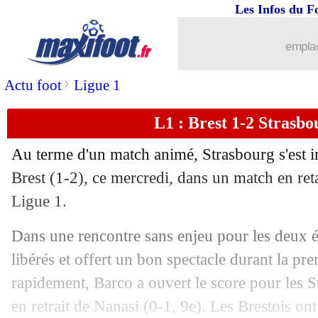
Les Infos du F
...
brèves d'AUJOURD'HUI ( 8 août 202
emplac
...
Liste des brèves du jeu. 14 mai 2026
>
Actu foot
Ligue 1
13/05
Lens
: Sage félicite le PSG
L1 : Brest 1-2 Strasbou
13/05
EdF
: Risser plutôt que Chevalier ?
Au terme d'un match animé, Strasbourg s'est i
13/05
Man Utd
: Carrick devrait garder son 
Brest (1-2), ce mercredi, dans un match en ret
Ligue 1.
13/05
Lens
: Thauvin savoure son retour en 
Dans une rencontre sans enjeu pour les deux é
13/05
PSG
: Safonov reconnaît "de la chanc
libérés et offert un bon spectacle durant la pr
rapidement, Barco a ouvert le score pour les S
13/05
Esp.
: Alavés s'offre le Barça
en retrait de Nanasi (0-1, 9e). Les Brestois ont