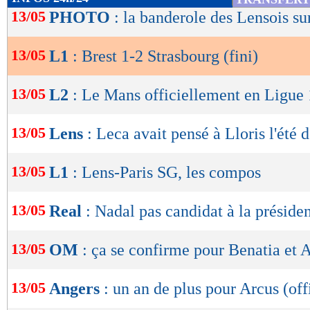
de
13/05
PHOTO
: la banderole des Lensois su
Sans parvenir à forcer une nouvelle fois le ve
lecture
quart d’heure, les Brestois ont davantage pous
13/05
L1
: Brest 1-2 Strasbourg (fini)
OK
Mais les hommes d’Eric Roy ont fait preuve d
devant le but adverse, à l’image d’une tête à b
13/05
L2
: Le Mans officiellement en Ligue 
pas trouvé le cadre.
13/05
Lens
: Leca avait pensé à Lloris l'été 
Résultats, classement, buteurs et ca
13/05
L1
: Lens-Paris SG, les compos
13/05
Real
: Nadal pas candidat à la préside
Brest
Str
-
13/05
OM
: ça se confirme pour Benatia et A
48 %
POSSESSION
(
13/05
Angers
: un an de plus pour Arcus (off
466
PASSES
(réussies
(83 %)