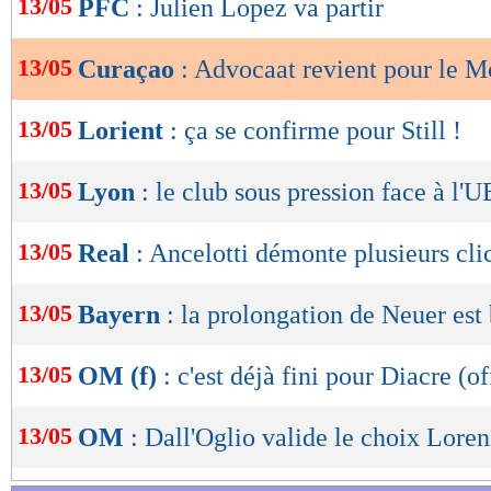
13/05
PFC
: Julien Lopez va partir
de
lecture
13/05
Curaçao
: Advocaat revient pour le M
OK
13/05
Lorient
: ça se confirme pour Still !
13/05
Lyon
: le club sous pression face à l'
13/05
Real
: Ancelotti démonte plusieurs cli
13/05
Bayern
: la prolongation de Neuer est
13/05
OM (f)
: c'est déjà fini pour Diacre (of
13/05
OM
: Dall'Oglio valide le choix Loren