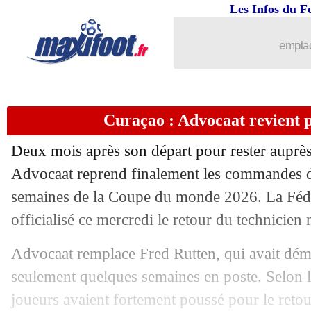
13/05
Angers
: un an de plus pour Arcus (off
Les Infos du F
13/05
L1
: Brest-Strasbourg, les compos
emplac
13/05
Nice
: deux pistes après l'échec Lorenz
Curaçao : Advocaat revient 
13/05
Bayern
: Guerreiro en contact avec B
Deux mois après son départ pour rester auprès
13/05
OM
: Waddle salue l'impact de Gree
Advocaat reprend finalement les commandes 
semaines de la Coupe du monde 2026. La Fédé
13/05
Man City
: Rodri s'éloigne du Real
officialisé ce mercredi le retour du technicien
13/05
PSG
: un jeune du Real dans le viseur
Advocaat remplace Fred Rutten, qui avait dém
seulement quelques semaines en poste. Selon la
13/05
Lyon
: un duel avec Monaco pour Bob
joueurs avaient fortement poussé pour le retou