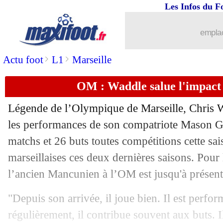
Les Infos du F
13/05
PSG
: cinq titres de suite, une premièr
emplac
13/05
L1
: le PSG champion pour la 14e fois
>
>
Actu foot
L1
Marseille
13/05
L1
: le classement complet
OM : Waddle salue l'impac
13/05
L1
: Lens 0-2 Paris SG (fini)
Légende de l’Olympique de Marseille, Chris Wa
13/05
Ita. (Cpe)
: le doublé pour l'Inter
les performances de son compatriote Mason
G
matchs et 26 buts toutes compétitions cette sai
13/05
Ang.
: Manchester City sans trembler
marseillaises ces deux dernières saisons. Pour 
l’ancien Mancunien à l’OM est jusqu'à présent 
13/05
PHOTO
: la banderole des Lensois su
"Depuis son arrivée, il joue bien. Il est perfor
13/05
L1
: Brest 1-2 Strasbourg (fini)
régulièrement, il contribue souvent aux buts. Il