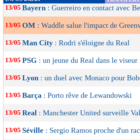
de
13/05
Bayern
: Guerreiro en contact avec B
lecture
13/05
OM
: Waddle salue l'impact de Gree
OK
13/05
Man City
: Rodri s'éloigne du Real
13/05
PSG
: un jeune du Real dans le viseur
13/05
Lyon
: un duel avec Monaco pour Bob
13/05
Barça
: Porto rêve de Lewandowski
13/05
Real
: Manchester United surveille Va
13/05
Séville
: Sergio Ramos proche d'un rac