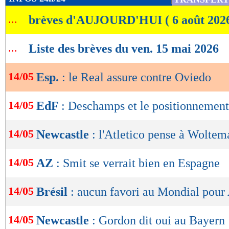
de
...
brèves d'AUJOURD'HUI ( 6 août 202
lecture
OK
...
Liste des brèves du ven. 15 mai 2026
14/05
Esp.
: le Real assure contre Oviedo
14/05
EdF
: Deschamps et le positionnemen
14/05
Newcastle
: l'Atletico pense à Wolte
14/05
AZ
: Smit se verrait bien en Espagne
14/05
Brésil
: aucun favori au Mondial pour 
14/05
Newcastle
: Gordon dit oui au Bayern