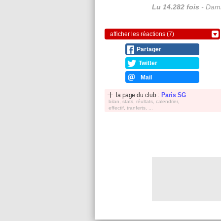
Lu 14.282 fois
- Dami
afficher les réactions (7)
Partager
Twitter
Mail
la page du club :
Paris SG
bilan, stats, réultats, calendrier,
effectif, tranferts, ...