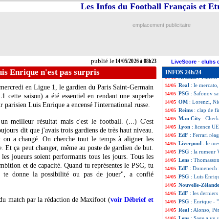
Lens
: de l'inqui
14/05
Les Infos du Football Français et E
Bournemouth
: 
14/05
Barça
: Alvarez,
14/05
emplacement publicitaire
Real
: Mbappé fai
14/05
PSG
: les dégage
14/05
Lens
: l'émotion
14/05
Lille
: Nice pense
14/05
publié le
14/05/2026 à 08h23
Le Mans
: les fél
14/05
LiveScore
-
clubs 
Brésil
: Neymar, l
14/05
is Enrique n'est pas surpris
INFOS 24h/24
Arsenal
: Timber 
14/05
Real
: le mercato,
14/05
 mercredi en Ligue 1, le gardien du Paris Saint-Germain
PSG
: Safonov s
14/05
 cette saison) a été essentiel en rendant une superbe
OM
: Lorenzi, Ni
14/05
r parisien Luis Enrique a encensé l'international russe.
Reims
: clap de f
14/05
Man City
: Cherk
14/05
n meilleur résultat mais c'est le football. (...) C'est
Lyon
: licence U
14/05
ujours dit que j'avais trois gardiens de très haut niveau.
EdF
: Ferrari ré
14/05
on a changé. On cherche tout le temps à aligner les
Liverpool
: le me
14/05
pe. Et ça peut changer, même au poste de gardien de but.
PSG
: la rumeur 
14/05
e les joueurs soient performants tous les jours. Tous les
Lens
: Thomasson
14/05
ambition et de capacité. Quand tu représentes le PSG, tu
EdF
: Domenech f
14/05
r te donne la possibilité ou pas de jouer", a confié
PSG
: Luis Enriq
14/05
Nouvelle-Zéland
14/05
EdF
: les derniers
14/05
 match par la rédaction de Maxifoot (
voir Débrief et
PSG
: Enrique - "l
14/05
Real
: Alonso, Pé
14/05
Lens
: Sage a vu 
14/05