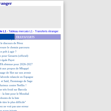
étude pour Baidoo
tranger
porte fermée pour Kroupi
 aucune chance face au PSG ?
t son retour
ments, Safonov préfère en rire
 de Thomasson
 aussi à Genesio
icitations de Djokovic
de L1
-
Tableau mercato L1
-
Transferts étranger
e message d'Ancelotti
TRANSFERTS
de retour pour Paris ?
 le discours de Pérez
avoure le chemin parcouru
ce prêt à agir ?
in pour Geraerts (officiel)
i égale Payet
EFA obtenue pour 2026-2027
agit aux propos de Mbappé
ssage de Slot sur son avenir
Valverde relancée en Espagne
 et Saïd, l'hommage de Sage
urieux contre Netflix !
ue très froid sur Barcola
e
: la liste pour le Mondial
 doutes de la liste
e titre le plus difficile"
rez ne voit pas une erreur
un score injuste