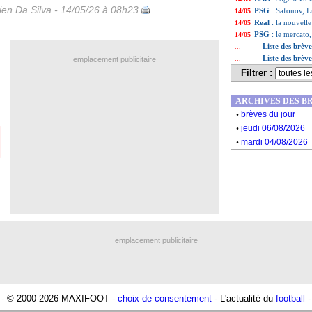
en Da Silva - 14/05/26 à 08h23
PSG
: Safonov, L
14/05
Real
: la nouvelle
14/05
PSG
: le mercato
14/05
Liste des brèv
...
Liste des brèv
...
emplacement publicitaire
Filtrer :
ARCHIVES DES B
.
brèves du jour
.
jeudi 06/08/2026
.
mardi 04/08/2026
emplacement publicitaire
- © 2000-2026 MAXIFOOT -
choix de consentement
- L'actualité du
football
-