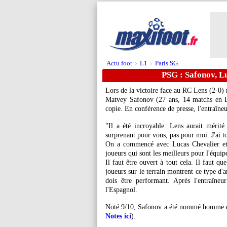
Actu foot
L1
Paris SG
>
>
PSG : Safonov, Lu
Lors de la victoire face au RC Lens (2-0)
Matvey
Safonov
(27 ans, 14 matchs en L1
copie. En conférence de presse, l'entraîneu
"Il a été incroyable. Lens aurait mérité u
surprenant pour vous, pas pour moi. J'ai to
On a commencé avec Lucas Chevalier et 
joueurs qui sont les meilleurs pour l'équi
Il faut être ouvert à tout cela. Il faut qu
joueurs sur le terrain montrent ce type d'
dois être performant. Après l'entraîneu
l'Espagnol.
Noté 9/10, Safonov a été nommé homme du
Notes ici
).