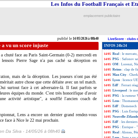
Lens
: de l'inqui
14/05
Les Infos du Football Français et E
Bournemouth
: 
14/05
Barça
: Alvarez,
14/05
emplacement publicitaire
Real
: Mbappé fai
14/05
PSG
: les dégage
14/05
Lens
: l'émotion
14/05
Lille
: Nice pense
14/05
publié le
14/05/2026 à 08h40
Le Mans
: les fél
14/05
LiveScore
-
clubs 
Brésil
: Neymar, l
14/05
 a vu un score injuste
INFOS 24h/24
Arsenal
: Timber 
14/05
Real
: le mercato,
14/05
a chuté face au Paris Saint-Germain (0-2) mercredi en
PSG
: Safonov s
14/05
 lensois Pierre Sage n'a pas caché sa déception en
OM
: Lorenzi, Ni
14/05
Reims
: clap de f
14/05
Man City
: Cherk
14/05
ration, mais de la déception. Les joueurs n'ont pas été
Lyon
: licence U
14/05
méritait autre chose que cette défaite avec un tel match.
EdF
: Ferrari ré
14/05
Oui surtout face à cet adversaire-là. Il faut parfois se
Liverpool
: le me
14/05
leures équipes du monde. C'est très honorifique d'avoir
PSG
: la rumeur 
14/05
ne activité artistique", a soufflé l'ancien coach de
Lens
: Thomasson
14/05
EdF
: Domenech f
14/05
PSG
: Luis Enriq
14/05
mpionnat, Lens a encore un dernier grand rendez-vous
Nouvelle-Zéland
14/05
nce face à Nice le 22 mai prochain.
EdF
: les derniers
14/05
PSG
: Enrique - "l
14/05
n Da Silva - 14/05/26 à 08h40
Real
: Alonso, Pé
14/05
Lens
: Sage a vu 
14/05