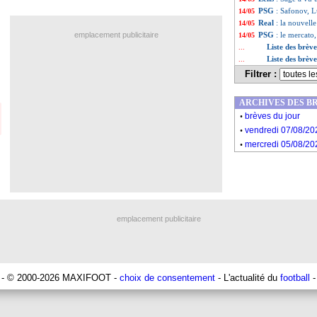
PSG
: Safonov, L
14/05
Real
: la nouvelle
14/05
emplacement publicitaire
PSG
: le mercato
14/05
Liste des brèv
...
Liste des brèv
...
Filtrer :
ARCHIVES DES B
.
brèves du jour
.
vendredi 07/08/20
.
mercredi 05/08/20
emplacement publicitaire
- © 2000-2026 MAXIFOOT -
choix de consentement
- L'actualité du
football
-