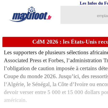
14/05
EdF
: Lloris n'a jamais envisagé un re
Les Infos du F
14/05
PSG
: Papin conseille à Chevalier de p
emplac
14/05
EdF
: la liste de Deschamps reste mod
CdM 2026 : les États-Unis recul
14/05
EdF
: Gusto entre fierté et ambition
Les supporters de plusieurs sélections africain
14/05
EdF
: Deschamps évoque son avenir
Associated Press et Forbes, l’administration 
l’obligation de caution imposée à certains déten
14/05
EdF
: Mbappé toujours aussi fier
Coupe du monde 2026. Jusqu’ici, des ressort
14/05
EdF
: Deschamps ému avant son dépar
l’Algérie, le Sénégal, la Côte d’Ivoire ou enco
devoir verser entre 5 000 et 15 000 dollars po
14/05
EdF
: la fierté de Risser
américain.