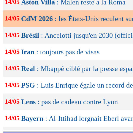
14/05
Aston Villa
: Malen reste à la Roma
de
lecture
14/05
CdM 2026
: les États-Unis reculent sur
OK
14/05
Brésil
: Ancelotti jusqu'en 2030 (offici
14/05
Iran
: toujours pas de visas
14/05
Real
: Mbappé ciblé par la presse esp
14/05
PSG
: Luis Enrique égale un record d
14/05
Lens
: pas de cadeau contre Lyon
14/05
Bayern
: Al-Ittihad lorgnait Eberl ava