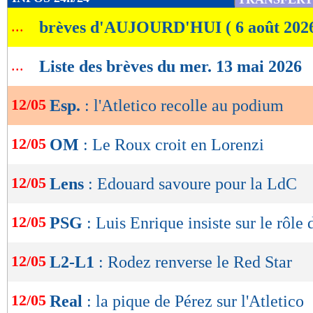
de
...
brèves d'AUJOURD'HUI ( 6 août 202
lecture
OK
...
Liste des brèves du mer. 13 mai 2026
12/05
Esp.
: l'Atletico recolle au podium
12/05
OM
: Le Roux croit en Lorenzi
12/05
Lens
: Edouard savoure pour la LdC
12/05
PSG
: Luis Enrique insiste sur le rôle
12/05
L2-L1
: Rodez renverse le Red Star
12/05
Real
: la pique de Pérez sur l'Atletico