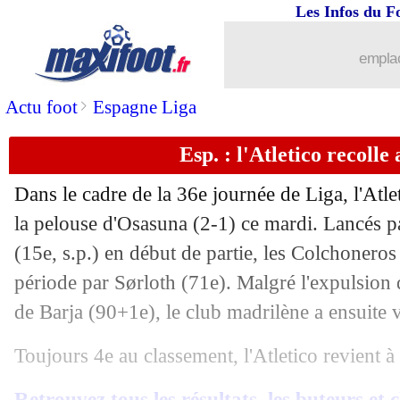
Les Infos du F
emplac
>
Actu foot
Espagne Liga
Esp. : l'Atletico recoll
Dans le cadre de la 36e journée de Liga, l'Atle
la pelouse d'Osasuna (2-1) ce mardi. Lancés 
(15e, s.p.) en début de partie, les Colchoneros
période par Sørloth (71e). Malgré l'expulsion 
de Barja (90+1e), le club madrilène a ensuite v
Toujours 4e au classement, l'Atletico revient à 
Retrouvez tous les résultats, les buteurs et