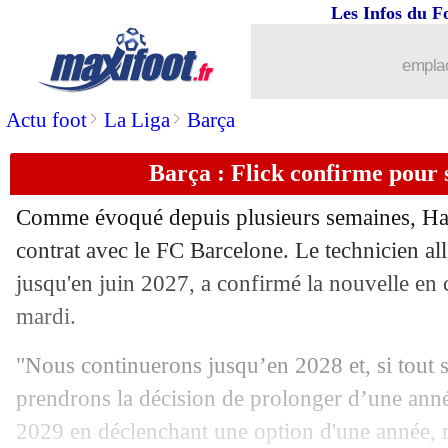
Les Infos du F
12/05
PSG
: la Juve n'a pas oublié Kolo Mua
emplac
12/05
Real
: le constat cash de Kroos
>
>
Actu foot
La Liga
Barça
12/05
PSG
: Arsenal, l'avertissement de Roy
Barça : Flick confirme pour 
12/05
Tottenham
: De Zerbi apporte son sou
Comme évoqué depuis plusieurs semaines, Han
12/05
Brest
: les pistes pour l'après-Lorenzi
contrat avec le FC Barcelone. Le technicien al
jusqu'en juin 2027, a confirmé la nouvelle en 
12/05
Italie
: Ranieri ouvre la porte
mardi.
12/05
Arsenal
: White ratera la finale contr
"Nous continuerons jusqu’en 2028 et, si tout 
prendrons la décision de prolonger d’une ann
12/05
Lille
: Fernandez-Pardo a choisi la Be
2029 en déclenchant une option d'une année, n