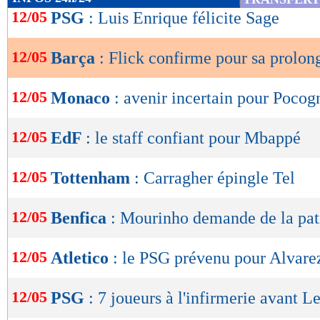
de
12/05
PSG
: Luis Enrique félicite Sage
lecture
12/05
Barça
: Flick confirme pour sa prolon
OK
12/05
Monaco
: avenir incertain pour Pocog
12/05
EdF
: le staff confiant pour Mbappé
12/05
Tottenham
: Carragher épingle Tel
12/05
Benfica
: Mourinho demande de la pat
12/05
Atletico
: le PSG prévenu pour Alvare
12/05
PSG
: 7 joueurs à l'infirmerie avant L