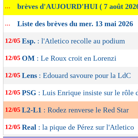
...
brèves d'AUJOURD'HUI ( 7 août 202
de
lecture
...
Liste des brèves du mer. 13 mai 2026
OK
12/05
Esp.
: l'Atletico recolle au podium
12/05
OM
: Le Roux croit en Lorenzi
12/05
Lens
: Edouard savoure pour la LdC
12/05
PSG
: Luis Enrique insiste sur le rôle
12/05
L2-L1
: Rodez renverse le Red Star
12/05
Real
: la pique de Pérez sur l'Atletico