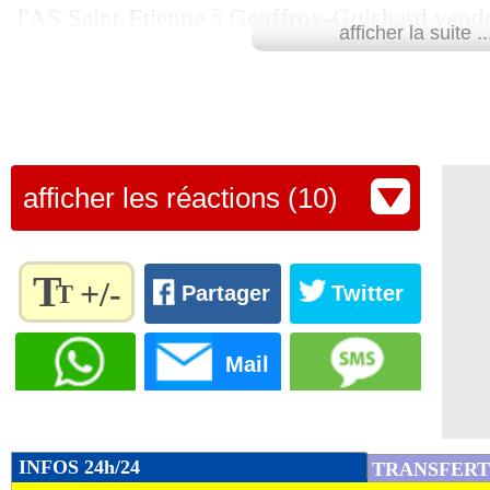
l'AS Saint-Etienne à Geoffroy-Guichard vendr
afficher la suite ..
Retrouvez tous les résultats, les buteurs et
SCORE de Maxifoot.
Lu 20.238 fois
- Damien Da Silva 
afficher les réactions (10)
T
+/-
T
Partager
Twitter
Règlez la
taille du
Mail
texte
pour
l'adapter
à vos
INFOS 24h/24
TRANSFERT
préférences