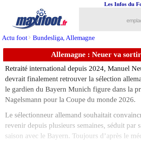
14/05
EdF
: Deschamps se justifie pour Toli
Les Infos du F
14/05
EdF
: Zaïre-Emery, une option à droit
emplac
14/05
EdF
: Lloris n'a jamais envisagé un re
>
Actu foot
Bundesliga, Allemagne
Allemagne : Neuer va sortir 
14/05
PSG
: Papin conseille à Chevalier de p
Retraité international depuis 2024, Manuel Ne
14/05
EdF
: la liste de Deschamps reste mod
devrait finalement retrouver la sélection all
le gardien du Bayern Munich figure dans la pré
14/05
EdF
: Gusto entre fierté et ambition
Nagelsmann pour la Coupe du monde 2026.
14/05
EdF
: Deschamps évoque son avenir
Le sélectionneur allemand souhaitait convaincr
revenir depuis plusieurs semaines, séduit par 
14/05
EdF
: Mbappé toujours aussi fier
saison avec le Bayern. Toujours d’après le mé