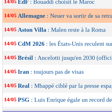
14/05
EdF
: Bouaddi choisit le Maroc
de
lecture
14/05
Allemagne
: Neuer va sortir de sa retr
OK
14/05
Aston Villa
: Malen reste à la Roma
14/05
CdM 2026
: les États-Unis reculent sur
14/05
Brésil
: Ancelotti jusqu'en 2030 (offici
14/05
Iran
: toujours pas de visas
14/05
Real
: Mbappé ciblé par la presse esp
14/05
PSG
: Luis Enrique égale un record d