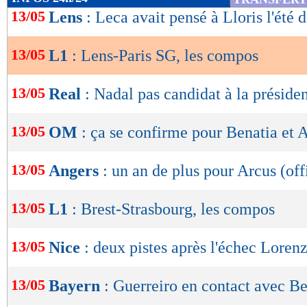
% de victoires
de
13/05
FORME
DE l'EQUIPE
Lens
: Leca avait pensé à Lloris l'été 
68
% - 65%
lecture
08/05
Vict.
1-0
Indice MF: 75/100
buts
marqués/match
02/05
Nul
1-1
13/05
L1
: Lens-Paris SG, les compos
24/04
Nul
3-3
2,37
OK
2,11 -
21/04
Vict.
4-1
17/04
Vict.
3-2
buts
encaissés/match
13/05
Real
: Nadal pas candidat à la préside
1,04
1,05 -
statistiques toutes compétitions con
13/05
OM
: ça se confirme pour Benatia et A
Lu 12.717 fois
- Romain Rigaux -
13/05
Angers
: un an de plus pour Arcus (off
13/05
L1
: Brest-Strasbourg, les compos
13/05
Nice
: deux pistes après l'échec Lorenz
13/05
Bayern
: Guerreiro en contact avec B