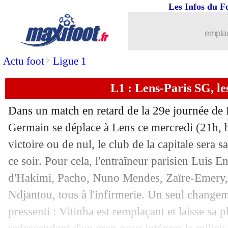
Les Infos du F
13/05
EdF
: Risser plutôt que Chevalier ?
emplac
13/05
Man Utd
: Carrick devrait garder son 
>
Actu foot
Ligue 1
13/05
Lens
: Thauvin savoure son retour en 
L1 : Lens-Paris SG, l
13/05
PSG
: Safonov reconnaît "de la chanc
Dans un match en retard de la 29e journée de L
13/05
Esp.
: Alavés s'offre le Barça
Germain se déplace à Lens ce mercredi (21h, 
victoire ou de nul, le club de la capitale sera
13/05
PSG
: Dembélé calme le jeu pour le B
ce soir. Pour cela, l'entraîneur parisien Luis E
d'Hakimi, Pacho, Nuno Mendes, Zaïre-Emery, 
13/05
Lens
: Sangaré fier malgré la défaite
Ndjantou, tous à l'infirmerie. Un seul change
pressenti : Vitinha est remplaçant et laisse sa 
13/05
PSG
: cinq titres de suite, une premièr