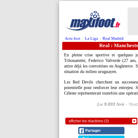
Actu foot
La Liga
Real Madrid
>
>
Real : Mancheste
En pleine crise sportive et quelques j
Tchouaméni, Federico
Valverde
(27 ans, 
attire déjà les convoitises en Angleterre.
situation du milieu uruguayen.
Les Red Devils cherchent un successeu
potentielle pour renforcer leur entrejeu. 
Céleste représenterait toutefois une opéra
Lu 9.003 fois
- Youc
afficher les réactions (3)
Partager