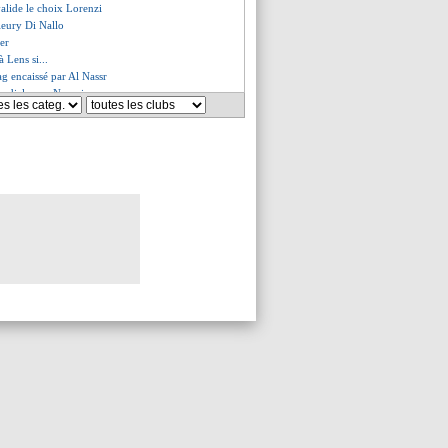
valide le choix Lorenzi
leury Di Nallo
ter
à Lens si...
gag encaissé par Al Nassr
ondial pour Nanasi
 sa rivalité avec Lloris
ublé son salaire à Miami
e dit pas non
es du mar. 12 mai 2026
es du lun. 11 mai 2026