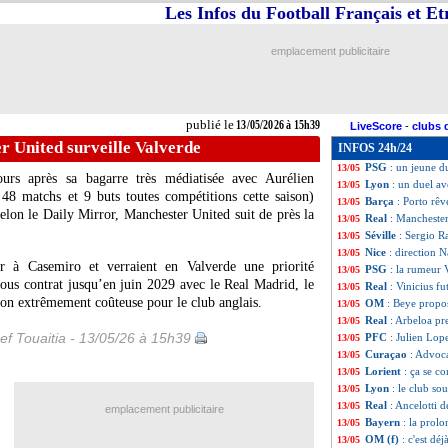
Les Infos du Football Français et E
L1
: Lens-Paris S
13/05
Real
: Nadal pas 
13/05
OM
: ça se confi
13/05
emplacement publicitaire
Angers
: un an de
13/05
L1
: Brest-Strasb
13/05
Nice
: deux pistes
13/05
Bayern
: Guerrei
13/05
publié le
13/05/2026 à 15h39
LiveScore
-
clubs 
OM
: Waddle sal
13/05
r United surveille Valverde
INFOS 24h/24
Man City
: Rodri
13/05
PSG
: un jeune d
13/05
ours après sa bagarre très médiatisée avec Aurélien
Lyon
: un duel a
13/05
48 matchs et 9 buts toutes compétitions cette saison)
Barça
: Porto rê
13/05
 Selon le Daily Mirror, Manchester United suit de près la
Real
: Manchester
13/05
Séville
: Sergio R
13/05
Nice
: direction 
13/05
r à Casemiro et verraient en Valverde une priorité
PSG
: la rumeur 
13/05
Sous contrat jusqu’en juin 2029 avec le Real Madrid, le
Real
: Vinicius fu
13/05
tion extrêmement coûteuse pour le club anglais.
OM
: Beye propo
13/05
Real
: Arbeloa p
13/05
ef Touaitia - 13/05/26 à 15h39
PFC
: Julien Lope
13/05
Curaçao
: Advoc
13/05
Lorient
: ça se co
13/05
Lyon
: le club so
13/05
Real
: Ancelotti 
13/05
emplacement publicitaire
Bayern
: la prol
13/05
OM (f)
: c'est dé
13/05