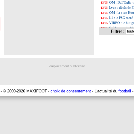
OM
: Dall'Oglio 
13/05
Lyon
: décès de F
13/05
OM
: la piste Hüt
13/05
L1
: le PSG sacré 
13/05
VIDEO
: le but 
13/05
Suède
: pas de M
13/05
Filtrer :
EdF
: Mandanda et
13/05
MLS
: Messi a do
13/05
Real
: Fabregas n
13/05
Liste des brèv
...
Liste des brèv
...
emplacement publicitaire
- © 2000-2026 MAXIFOOT -
choix de consentement
- L'actualité du
football
-