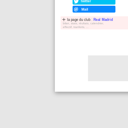
Twitter
Mail
la page du club :
Real Madrid
bilan, stats, réultats, calendrier,
effectif, tranferts, ...