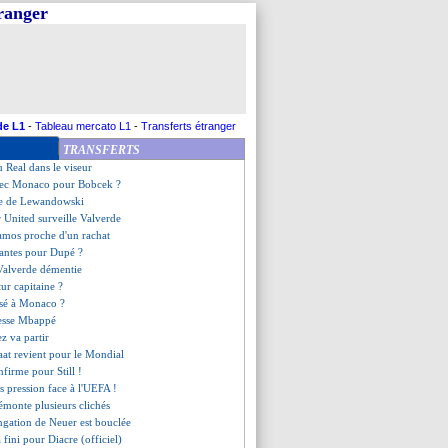
tranger
G, les compos
candidat à la présidence
rme pour Benatia et Al-Ittihad
 plus pour Arcus (officiel)
ourg, les compos
 après l'échec Lorenzi
ro en contact avec Benfica
de L1
-
Tableau mercato L1
-
Transferts étranger
ue l'impact de Greenwood
TRANSFERTS
 s'éloigne du Real
u Real dans le viseur
vec Monaco pour Bobcek ?
ve de Lewandowski
 United surveille Valverde
amos proche d'un rachat
Nantes pour Dupé ?
Valverde démentie
tur capitaine ?
sé à Monaco ?
resse Mbappé
z va partir
aat revient pour le Mondial
nfirme pour Still !
us pression face à l'UEFA !
démonte plusieurs clichés
ongation de Neuer est bouclée
jà fini pour Diacre (officiel)