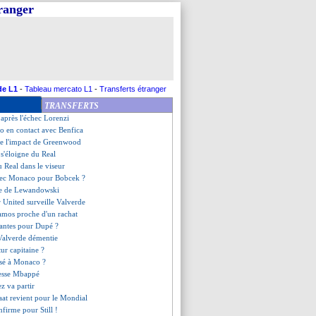
tranger
derole des Lensois sur Al-Khelaïfi
asbourg (fini)
ciellement en Ligue 1 !
pensé à Lloris l'été dernier
G, les compos
candidat à la présidence
rme pour Benatia et Al-Ittihad
de L1
-
Tableau mercato L1
-
Transferts étranger
 plus pour Arcus (officiel)
TRANSFERTS
ourg, les compos
 après l'échec Lorenzi
ro en contact avec Benfica
ue l'impact de Greenwood
 s'éloigne du Real
u Real dans le viseur
vec Monaco pour Bobcek ?
ve de Lewandowski
 United surveille Valverde
amos proche d'un rachat
Nantes pour Dupé ?
Valverde démentie
tur capitaine ?
sé à Monaco ?
resse Mbappé
z va partir
aat revient pour le Mondial
nfirme pour Still !