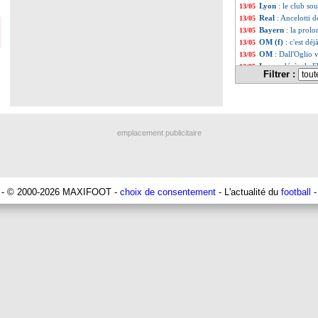
Lyon
: le club so
13/05
Real
: Ancelotti 
13/05
Bayern
: la prol
13/05
OM (f)
: c'est dé
13/05
OM
: Dall'Oglio 
13/05
Lyon
: décès de F
13/05
Filtrer :
OM
: la piste Hüt
13/05
L1
: le PSG sacré 
13/05
VIDEO
: le but 
13/05
Suède
: pas de M
13/05
EdF
: Mandanda et
13/05
emplacement publicitaire
MLS
: Messi a do
13/05
Real
: Fabregas n
13/05
Liste des brèv
...
Liste des brèv
...
- © 2000-2026 MAXIFOOT -
choix de consentement
- L'actualité du
football
-