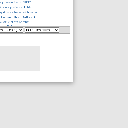
us pression face à l'UEFA !
démonte plusieurs clichés
ongation de Neuer est bouclée
jà fini pour Diacre (officiel)
valide le choix Lorenzi
leury Di Nallo
ter
à Lens si...
gag encaissé par Al Nassr
ondial pour Nanasi
 sa rivalité avec Lloris
ublé son salaire à Miami
e dit pas non
es du mar. 12 mai 2026
es du lun. 11 mai 2026