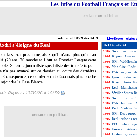
Les Infos du Football Français et E
PHOTO
: la ban
13/05
L1
: Brest 1-2 Str
13/05
L2
: Le Mans offi
13/05
emplacement publicitaire
Lens
: Leca avait 
13/05
L1
: Lens-Paris S
13/05
Real
: Nadal pas 
13/05
OM
: ça se confi
13/05
publié le
13/05/2026 à 16h59
LiveScore
-
clubs 
Angers
: un an de
13/05
odri s'éloigne du Real
INFOS 24h/24
L1
: Brest-Strasb
13/05
Nice
: deux pistes
13/05
r la saison prochaine, alors qu'il n'aura plus qu'un an
Bayern
: Guerrei
13/05
ri
(29 ans, 20 matchs et 1 but en Premier League cette
OM
: Waddle sal
13/05
nole. Selon le journaliste spécialiste des transferts pour
Man City
: Rodri
13/05
 n'a pas avancé sur ce dossier au cours des dernières
PSG
: un jeune d
13/05
r. Conséquence, ce dernier serait désormais plus proche
Lyon
: un duel a
13/05
rejoindre la Casa Blanca.
Barça
: Porto rê
13/05
Real
: Manchester
13/05
ain Rigaux - 13/05/26 à 16h59
Séville
: Sergio R
13/05
Nice
: direction 
13/05
PSG
: la rumeur 
13/05
Real
: Vinicius fu
13/05
OM
: Beye propo
13/05
emplacement publicitaire
Real
: Arbeloa p
13/05
PFC
: Julien Lope
13/05
Curaçao
: Advoc
13/05
Lorient
: ça se co
13/05