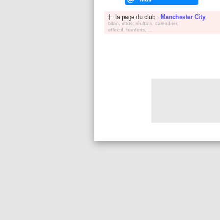
la page du club :
Manchester City
bilan, stats, réultats, calendrier,
effectif, tranferts, ...