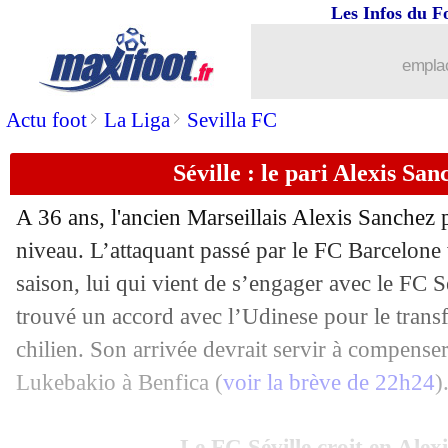
Les Infos du F
emplac
>
>
Actu foot
La Liga
Sevilla FC
Séville : le pari Alexis Sanc
A 36 ans, l'ancien Marseillais Alexis Sanchez p
niveau. L’attaquant passé par le FC Barcelone 
saison, lui qui vient de s’engager avec le FC S
trouvé un accord avec l’Udinese pour le transfe
chilien. Son arrivée devrait servir à compense
Lukebakio à Benfica (
voir la brève de 22h24
)
Le FC Séville croit en Alex