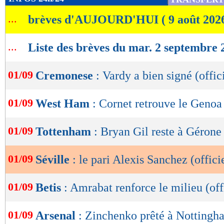
de
...
brèves d'AUJOURD'HUI ( 9 août 202
lecture
OK
...
Liste des brèves du mar. 2 septembre 
01/09
Cremonese
: Vardy a bien signé (offic
01/09
West Ham
: Cornet retrouve le Genoa 
01/09
Tottenham
: Bryan Gil reste à Gérone 
01/09
Séville
: le pari Alexis Sanchez (offici
01/09
Betis
: Amrabat renforce le milieu (off
01/09
Arsenal
: Zinchenko prêté à Nottingha