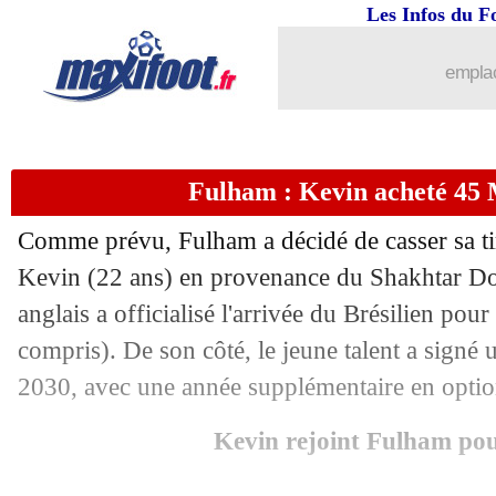
Les Infos du F
...
brèves d'AUJOURD'HUI ( 9 août 202
emplac
...
Liste des brèves du mar. 2 septembre 
01/09
Cremonese
: Vardy a bien signé (offic
Fulham : Kevin acheté 45 M
01/09
West Ham
: Cornet retrouve le Genoa 
Comme prévu, Fulham a décidé de casser sa tirel
01/09
Tottenham
: Bryan Gil reste à Gérone 
Kevin (22 ans) en provenance du Shakhtar Don
anglais a officialisé l'arrivée du Brésilien pou
01/09
Séville
: le pari Alexis Sanchez (offici
compris). De son côté, le jeune talent a signé 
2030, avec une année supplémentaire en optio
01/09
Betis
: Amrabat renforce le milieu (off
Kevin rejoint Fulham po
01/09
Arsenal
: Zinchenko prêté à Nottingha