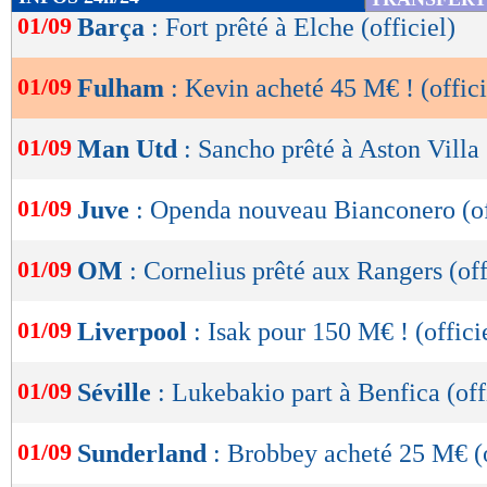
de
01/09
Barça
: Fort prêté à Elche (officiel)
lecture
01/09
Fulham
: Kevin acheté 45 M€ ! (offici
OK
01/09
Man Utd
: Sancho prêté à Aston Villa 
01/09
Juve
: Openda nouveau Bianconero (of
01/09
OM
: Cornelius prêté aux Rangers (off
01/09
Liverpool
: Isak pour 150 M€ ! (offici
01/09
Séville
: Lukebakio part à Benfica (off
01/09
Sunderland
: Brobbey acheté 25 M€ (o
Lu 7.966 fois
- Damien Da Silva 