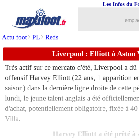
Les Infos du F
emplac
>
>
Actu foot
PL
Reds
Liverpool : Elliott à Aston V
Très actif sur ce mercato d'été, Liverpool a dû
offensif Harvey
Elliott
(22 ans, 1 apparition e
saison) dans la dernière ligne droite de cette p
...
brèves d'AUJOURD'HUI ( 9 août 202
lundi, le jeune talent anglais a été officiellem
d'achat, potentiellement obligatoire, fixée à 40
...
Liste des brèves du mar. 2 septembre 
Villa.
01/09
Cremonese
: Vardy a bien signé (offic
Harvey Elliott a été prêté à