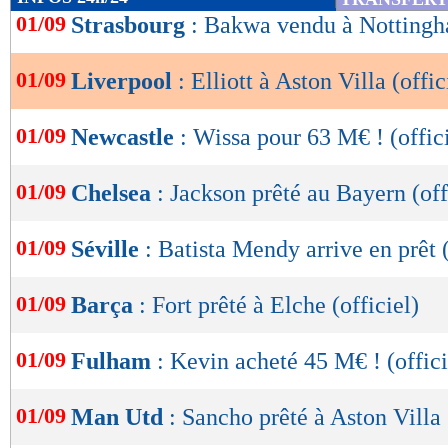
de
01/09
Strasbourg
: Bakwa vendu à Nottingh
lecture
01/09
Liverpool
: Elliott à Aston Villa (offic
OK
01/09
Newcastle
: Wissa pour 63 M€ ! (offic
01/09
Chelsea
: Jackson prêté au Bayern (off
01/09
Séville
: Batista Mendy arrive en prêt (
01/09
Barça
: Fort prêté à Elche (officiel)
01/09
Fulham
: Kevin acheté 45 M€ ! (offici
01/09
Man Utd
: Sancho prêté à Aston Villa 