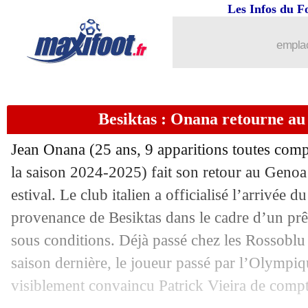
01/09
Leicester
: El Khannouss file à Stuttgar
Les Infos du F
01/09
Leipzig
: Elmas retourne à Naples (off
emplac
01/09
Strasbourg
: Ben Chilwell prêté par C
Besiktas : Onana retourne au 
01/09
OM
: Emerson jusqu'en 2027 (officiel
Jean
Onana
(25 ans, 9 apparitions toutes comp
01/09
Monaco
: 27 M€ refusés pour Ilenikh
la saison 2024-2025) fait son retour au Genoa 
estival. Le club italien a officialisé l’arrivée
01/09
Liverpool
: Guehi arrive pour 40 M€ !
provenance de Besiktas dans le cadre d’un prê
01/09
Inter
: Pavard va signer à l'OM !
sous conditions. Déjà passé chez les Rossoblu 
saison dernière, le joueur passé par l’Olympiq
01/09
Wolverhampton
: Arokodare pour 27 
visiblement convaincu Patrick Vieira de compt