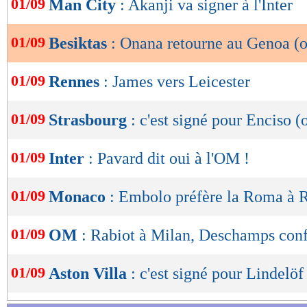
01/09
Man City
: Akanji va signer à l'Inter
de
lecture
01/09
Besiktas
: Onana retourne au Genoa (of
OK
01/09
Rennes
: James vers Leicester
01/09
Strasbourg
: c'est signé pour Enciso (o
01/09
Inter
: Pavard dit oui à l'OM !
01/09
Monaco
: Embolo préfère la Roma à 
01/09
OM
: Rabiot à Milan, Deschamps conf
01/09
Aston Villa
: c'est signé pour Lindelöf 