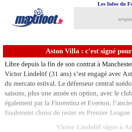
Les Infos du F
01/09
Inter
: Pavard va signer à l'OM !
emplac
01/09
Wolverhampton
: Arokodare pour 27 
01/09
Strasbourg
: Mwanga prêté à Nantes (o
Aston Villa : c'est signé pour
01/09
OM
: Meïté prêté à Lorient (officiel)
Libre depuis la fin de son contrat à Mancheste
01/09
Brest
: Tousart a signé (officiel)
Victor Lindelöf (31 ans) s’est engagé avec Ast
du mercato estival. Le défenseur central suédo
01/09
Brighton
: Buonanotte prêté à Chelsea 
saisons, plus une année en option, avec le cl
également par la Fiorentina et Everton, l’anci
01/09
Francfort
: Nkounkou prêté au Torino 
finalement choisi de rester en Premier League 
01/09
TFC
: Emersonn a signé (officiel)
Victor Lindelöf signe à As