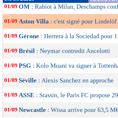
de
01/09
OM
: Rabiot à Milan, Deschamps conf
lecture
01/09
Aston Villa
: c'est signé pour Lindelöf 
OK
01/09
Gérone
: Herrera à la Sociedad pour 1
01/09
Brésil
: Neymar contredit Ancelotti
01/09
PSG
: Kolo Muani va signer à Totten
01/09
Séville
: Alexis Sanchez en approche
01/09
ASSE
: Stassin, le Paris FC propose 2
01/09
Newcastle
: Wissa arrive pour 63,5 M