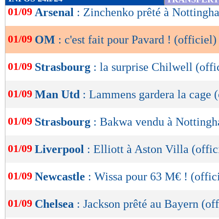
de
01/09
Arsenal
: Zinchenko prêté à Nottingha
lecture
01/09
OM
: c'est fait pour Pavard ! (officiel)
OK
01/09
Strasbourg
: la surprise Chilwell (offi
01/09
Man Utd
: Lammens gardera la cage (o
01/09
Strasbourg
: Bakwa vendu à Nottingh
01/09
Liverpool
: Elliott à Aston Villa (offic
01/09
Newcastle
: Wissa pour 63 M€ ! (offic
01/09
Chelsea
: Jackson prêté au Bayern (off