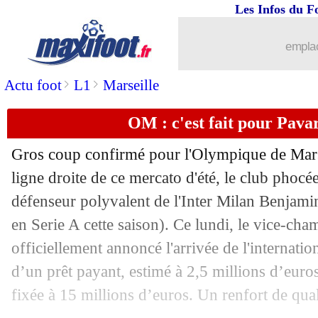
Les Infos du F
emplac
>
>
Actu foot
L1
Marseille
OM : c'est fait pour Pavard
Gros coup confirmé pour l'Olympique de Marse
ligne droite de ce mercato d'été, le club phocéen
défenseur polyvalent de l'Inter Milan Benjam
en Serie A cette saison). Ce lundi, le vice-cha
officiellement annoncé l'arrivée de l'internatio
d’un prêt payant, estimé à 2,5 millions d’euro
fixée à 15 millions d’euros. Un renfort de qua