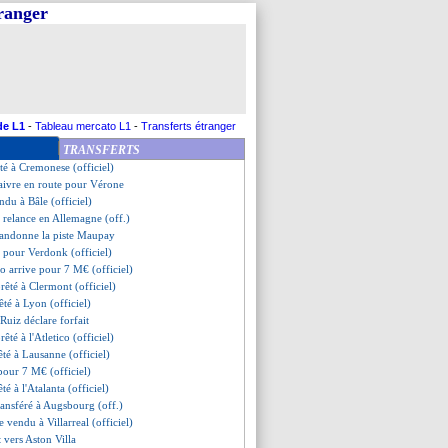
tranger
u à la Sociedad (officiel)
ino Luis a bien signé (off.)
cruté pour 4 M€ (officiel)
bélé reste avec les Bleus
 rejoint le Betis (officiel)
ndu à Fenerbahçe (officiel)
d prêté à Naples (officiel)
de L1
-
Tableau mercato L1
-
Transferts étranger
efusés pour Nakamura
TRANSFERTS
a aller au Qatar !
té à Cremonese (officiel)
Faivre en route pour Vérone
ndu à Bâle (officiel)
e relance en Allemagne (off.)
bandonne la piste Maupay
é pour Verdonk (officiel)
o arrive pour 7 M€ (officiel)
rêté à Clermont (officiel)
êté à Lyon (officiel)
 Ruiz déclare forfait
êté à l'Atletico (officiel)
êté à Lausanne (officiel)
pour 7 M€ (officiel)
té à l'Atalanta (officiel)
ransféré à Augsbourg (off.)
 vendu à Villarreal (officiel)
tt vers Aston Villa