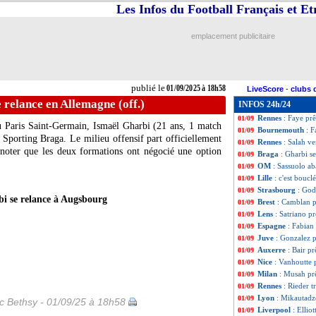
Les Infos du Football Français et E
PSG
: Soler vend
01/09
Burnley
: Florent
01/09
Lens
: Édouard re
01/09
emplacement publicitaire
EdF
: touché, Dem
01/09
Man Utd
: Antony
01/09
PSG
: Asensio ve
01/09
Man Utd
: Højlun
01/09
publié le
01/09/2025 à 18h58
LiveScore
-
clubs 
Reims
: 18 M€ r
01/09
 relance en Allemagne (off.)
INFOS 24h/24
PSG
: Kimpembe v
01/09
Rennes
: Faye prê
01/09
u Paris Saint-Germain,
Ismaël Gharbi
(21 ans, 1 match
Bournemouth
: 
01/09
e Sporting Braga. Le milieu offensif part officiellement
Rennes
: Salah ve
01/09
noter que les deux formations ont négocié une option
Braga
: Gharbi s
01/09
OM
: Sassuolo a
01/09
Lille
: c'est boucl
01/09
Strasbourg
: God
01/09
i se relance à Augsbourg
Brest
: Camblan p
01/09
Lens
: Satriano pr
01/09
Espagne
: Fabian
01/09
Juve
: Gonzalez pr
01/09
Auxerre
: Bair pr
01/09
Nice
: Vanhoutte 
01/09
Milan
: Musah prê
01/09
Rennes
: Rieder t
01/09
Lyon
: Mikautadze
01/09
ic Bethsy - 01/09/25 à 18h58
Liverpool
: Ellio
01/09