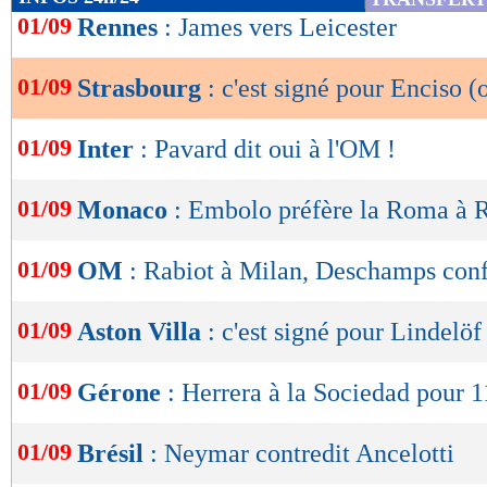
de
01/09
Rennes
: James vers Leicester
lecture
01/09
Strasbourg
: c'est signé pour Enciso (o
OK
01/09
Inter
: Pavard dit oui à l'OM !
01/09
Monaco
: Embolo préfère la Roma à 
01/09
OM
: Rabiot à Milan, Deschamps conf
01/09
Aston Villa
: c'est signé pour Lindelöf 
01/09
Gérone
: Herrera à la Sociedad pour 1
01/09
Brésil
: Neymar contredit Ancelotti
Lu 7.076 fois
- Romain Rigaux -