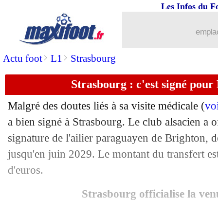
Les Infos du F
01/09
Strasbourg
: Ben Chilwell prêté par C
emplac
01/09
OM
: Emerson jusqu'en 2027 (officiel
>
>
Actu foot
L1
Strasbourg
01/09
Monaco
: 27 M€ refusés pour Ilenikh
Strasbourg : c'est signé pour 
01/09
Liverpool
: Guehi arrive pour 40 M€ !
Malgré des doutes liés à sa visite médicale (
voi
01/09
Inter
: Pavard va signer à l'OM !
a bien signé à Strasbourg. Le club alsacien a of
signature de l'ailier paraguayen de Brighton, 
01/09
Wolverhampton
: Arokodare pour 27 
jusqu'en juin 2029. Le montant du transfert es
d'euros.
01/09
Strasbourg
: Mwanga prêté à Nantes (o
Strasbourg officialise la ve
01/09
OM
: Meïté prêté à Lorient (officiel)