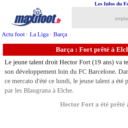
Les Infos du F
emplac
...
brèves d'AUJOURD'HUI ( 8 août 202
>
>
Actu foot
La Liga
Barça
...
Liste des brèves du mar. 2 septembre 
Barça : Fort prêté à Elch
01/09
Cremonese
: Vardy a bien signé (offic
Le jeune talent droit Hector
Fort
(19 ans) va t
01/09
West Ham
: Cornet retrouve le Genoa 
son développement loin du FC Barcelone. Dans 
ce mercato d'été ce lundi, le jeune talent a été 
01/09
Tottenham
: Bryan Gil reste à Gérone 
par les Blaugrana à Elche.
01/09
Séville
: le pari Alexis Sanchez (offici
Hector Fort a été prêté 
01/09
Betis
: Amrabat renforce le milieu (off