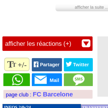
01/09
Arsenal
: Zinchenko prêté à Nottingha
afficher la suite ..
01/09
OM
: c'est fait pour Pavard ! (officiel)
01/09
Strasbourg
: la surprise Chilwell (offi
afficher les réactions (+)
01/09
Man Utd
: Lammens gardera la cage (o
01/09
Strasbourg
: Bakwa vendu à Nottingh
T
+/-
T
Partager
Twitter
01/09
Liverpool
: Elliott à Aston Villa (offic
Règlez la
taille du
Mail
texte
01/09
Newcastle
: Wissa pour 63 M€ ! (offic
pour
FC Barcelone
page club :
l'adapter
01/09
Chelsea
: Jackson prêté au Bayern (off
à vos
préférences
INFOS 24h/24
TRANSFERT