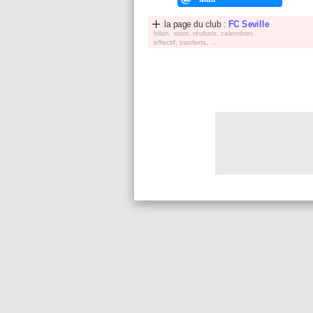
la page du club :
FC Seville
bilan, stats, réultats, calendrier,
effectif, tranferts, ...