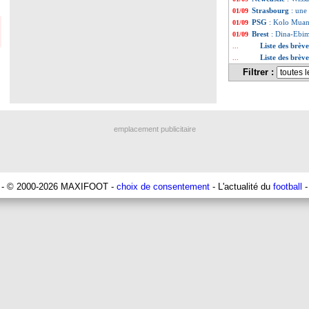
Strasbourg
: une
01/09
PSG
: Kolo Muani
01/09
Brest
: Dina-Ebim
01/09
Liste des brèv
...
Liste des brèv
...
Filtrer :
emplacement publicitaire
- © 2000-2026 MAXIFOOT -
choix de consentement
- L'actualité du
football
-