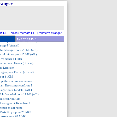
qu'en 2027 (officiel)
tranger
refusés pour Ilenikhena
i arrive pour 40 M€ !
signer à l'OM !
: Arokodare pour 27 M€ (officiel)
nga prêté à Nantes (officiel)
à Lorient (officiel)
signé (officiel)
de L1
-
Tableau mercato L1
-
Transferts étranger
otte prêté à Chelsea (off.)
TRANSFERTS
nkou prêté au Torino (officiel)
 signé (officiel)
idis débarque pour 25 M€ (off.)
ur ukrainien pour 15 M€ (off.)
 va signer à l'Inter
retourne au Genoa (officiel)
rs Leicester
t signé pour Enciso (officiel)
 oui à l'OM !
 préfère la Roma à Rennes
ilan, Deschamps confirme !
st signé pour Lindelöf (off.)
 à la Sociedad pour 11 M€ (off.)
ntredit Ancelotti
 va signer à Tottenham !
anchez en approche
le Paris FC propose 29 M€ !
a arrive pour 63,5 M€