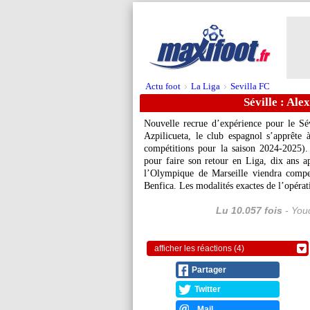
Actu foot
La Liga
Sevilla FC
>
>
Séville : Al
Nouvelle recrue d’expérience pour le Sév
Azpilicueta, le club espagnol s’apprête 
compétitions pour la saison 2024-2025). 
pour faire son retour en Liga, dix ans 
l’Olympique de Marseille viendra compe
Benfica. Les modalités exactes de l’opérat
Lu 10.057 fois
- Youc
afficher les réactions (4)
Partager
Twitter
Mail