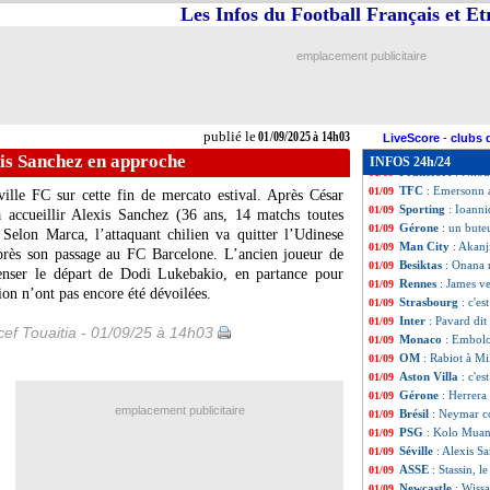
OM
: Emerson jus
01/09
Les Infos du Football Français et E
Monaco
: 27 M€ 
01/09
Liverpool
: Gueh
01/09
emplacement publicitaire
Inter
: Pavard va 
01/09
Wolverhampton
01/09
Strasbourg
: Mwa
01/09
OM
: Meïté prêté 
01/09
publié le
01/09/2025 à 14h03
Brest
: Tousart a 
01/09
LiveScore
-
clubs 
Brighton
: Buonan
01/09
exis Sanchez en approche
INFOS 24h/24
Francfort
: Nkou
01/09
TFC
: Emersonn a
01/09
ille FC sur cette fin de mercato estival. Après César
Sporting
: Ioann
01/09
à accueillir Alexis
Sanchez
(36 ans, 14 matchs toutes
Gérone
: un bute
01/09
Selon Marca, l’attaquant chilien va quitter l’Udinese
Man City
: Akanji
01/09
après son passage au FC Barcelone. L’ancien joueur de
Besiktas
: Onana 
01/09
nser le départ de Dodi Lukebakio, en partance pour
Rennes
: James ve
01/09
ion n’ont pas encore été dévoilées.
Strasbourg
: c'es
01/09
Inter
: Pavard dit
01/09
ef Touaitia - 01/09/25 à 14h03
Monaco
: Embolo
01/09
OM
: Rabiot à M
01/09
Aston Villa
: c'e
01/09
Gérone
: Herrera
01/09
emplacement publicitaire
Brésil
: Neymar co
01/09
PSG
: Kolo Muani
01/09
Séville
: Alexis S
01/09
ASSE
: Stassin, 
01/09
Newcastle
: Wiss
01/09