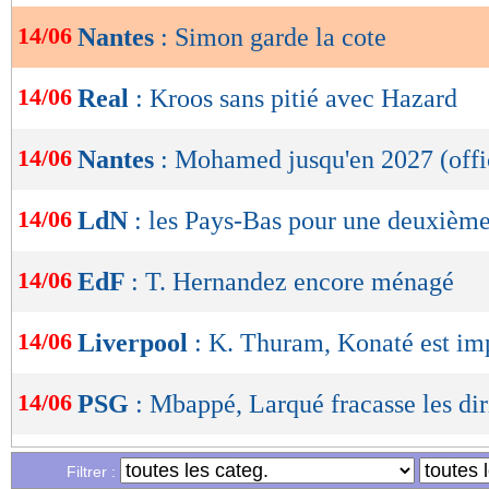
14/06
Nantes
: Simon garde la cote
OK
14/06
Real
: Kroos sans pitié avec Hazard
14/06
Nantes
: Mohamed jusqu'en 2027 (offi
14/06
LdN
: les Pays-Bas pour une deuxième
14/06
EdF
: T. Hernandez encore ménagé
14/06
Liverpool
: K. Thuram, Konaté est im
14/06
PSG
: Mbappé, Larqué fracasse les dir
14/06
PSG
: Mbappé, un décalage culturel p
Filtrer :