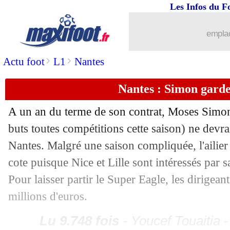
Les Infos du F
14/06
Nice
: Besiktas discute pour Beka Bek
emplac
14/06
PSG
: Verratti proposé à Man City !
>
>
Actu foot
L1
Nantes
14/06
LdN
: Pays-Bas - Croatie, les compos
Nantes : Simon garde
14/06
Inter
: Barella proche de Newcastle ?
A un an du terme de son contrat, Moses
Simo
buts toutes compétitions cette saison) ne devra
14/06
Lyon
: Pierre Sage nommé à la format
Nantes. Malgré une saison compliquée, l'ailier
14/06
Nantes
: Rennes s'intéresse à Blas
cote puisque Nice et Lille sont intéressés par
Pour laisser partir le Super Eagle, les dirigea
14/06
Man Utd
: Chelsea repousse une offr
millions d'euros.
14/06
PSG
: Macron veut convaincre Mbappé
Lu 9.748 fois
- Youcef Touaitia 