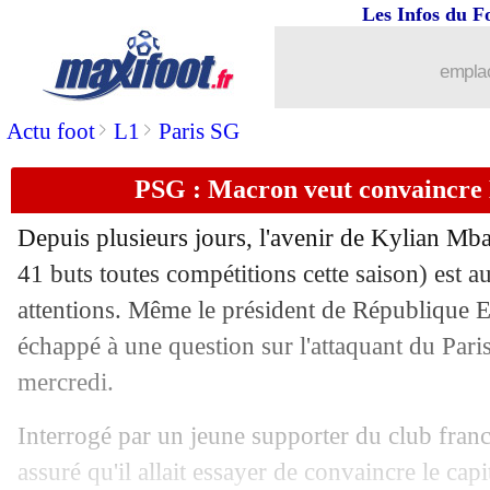
Les Infos du F
...
brèves d'AUJOURD'HUI ( 7 août 202
emplac
...
Liste des brèves du jeu. 15 juin 2023
>
>
Actu foot
L1
Paris SG
14/06
CAN 2024
: l'Egypte qualifiée
PSG : Macron veut convaincre
14/06
LdN
: Pays-Bas 2-4 (ap) Croatie (fini)
Depuis plusieurs jours, l'avenir de Kylian
Mba
14/06
Al-Hilal
: le salaire demandé par Luk
41 buts toutes compétitions cette saison) est au
attentions. Même le président de République
14/06
Lens
: des négociations pour Morgan 
échappé à une question sur l'attaquant du Par
mercredi.
14/06
Chelsea
: Koulibaly poussé vers la sor
Interrogé par un jeune supporter du club francil
14/06
Chelsea
: Monaco pense à Mendy !
assuré qu'il allait essayer de convaincre le capi