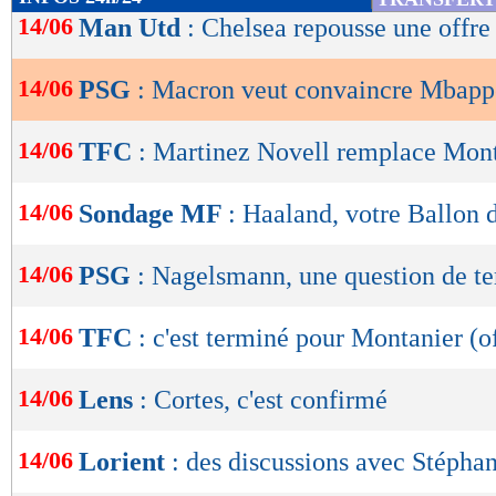
de
14/06
Man Utd
: Chelsea repousse une offr
lecture
14/06
PSG
: Macron veut convaincre Mbappé
OK
14/06
TFC
: Martinez Novell remplace Monta
14/06
Sondage MF
: Haaland, votre Ballon 
14/06
PSG
: Nagelsmann, une question de t
14/06
TFC
: c'est terminé pour Montanier (of
14/06
Lens
: Cortes, c'est confirmé
14/06
Lorient
: des discussions avec Stépha