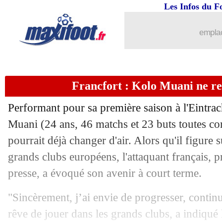
Les Infos du F
14/06
TFC
: Martinez Novell remplace Monta
emplac
14/06
Sondage MF
: Haaland, votre Ballon 
14/06
PSG
: Nagelsmann, une question de t
Francfort : Kolo Muani ne re
14/06
TFC
: c'est terminé pour Montanier (of
Performant pour sa première saison à l'Eintra
14/06
Lens
: Cortes, c'est confirmé
Muani
(24 ans, 46 matchs et 23 buts toutes com
pourrait déjà changer d'air. Alors qu'il figure s
14/06
Lorient
: des discussions avec Stépha
grands clubs européens, l'attaquant français, 
presse, a évoqué son avenir à court terme.
14/06
PSG
: deux clubs sur Galtier
"Sincèrement, j’ai envie de progresser, continu
14/06
Brighton
: Milner signe un an (officiel
rêve de jouer dans les grands clubs, a indiqué l