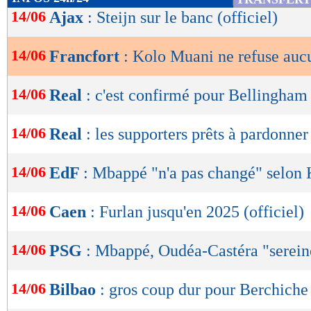
de
14/06
Ajax
: Steijn sur le banc (officiel)
lecture
14/06
Francfort
: Kolo Muani ne refuse auc
OK
14/06
Real
: c'est confirmé pour Bellingham 
14/06
Real
: les supporters prêts à pardonn
14/06
EdF
: Mbappé "n'a pas changé" selon
14/06
Caen
: Furlan jusqu'en 2025 (officiel)
14/06
PSG
: Mbappé, Oudéa-Castéra "serein
14/06
Bilbao
: gros coup dur pour Berchiche